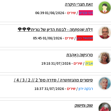
זאת חצרי היקרה
דני זכריה
/
שירים
- 01/08/2026 06:39
דֶּלֶת שֶׁנִּפְתְּחָה - לבמת הדיון של נורית🌹🌹🌹
שמואל כהן
/
שירים
- 01/08/2026 05:45
מַרְגִּישָׁה נֶאֱהֶבֶת
אביה
/
שירים
- 31/07/2026 19:18
סיפורים מהגזוזטרה / סדרה מס' 2 // 2 / 3 / 4 /
רבקה ירון
/
שירים
- 31/07/2026 18:37
שוק וחישוק