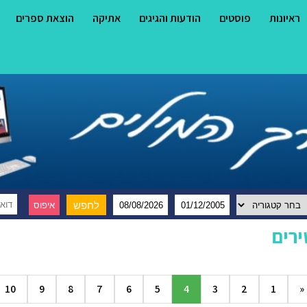
ראיונות
פוסטים
הודעות והגיגים
אתיקה
הוצאת ספרים
רים
10
9
8
7
6
5
4
3
2
1
«