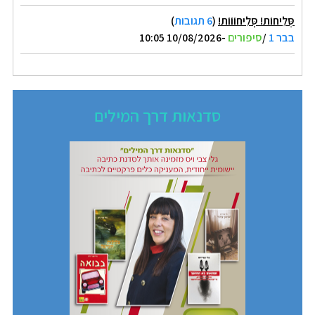
סְּלִיחוֹת! סְְּלִיחוֹוֹוֹת!
(
6 תגובות
)
בבר 1
/
סיפורים
-10/08/2026 10:05
סדנאות דרך המילים