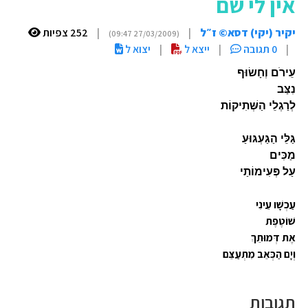
אין לי שם
יקיר (יקי) דסא© ז״ל
|
|
252 צפיות
(27/03/2009 09:47)
|
0 תגובה
|
ייצא ל
|
יצוא ל
עֵירֹם וְחָשׂוּף
נִצַּב
לְרַגְלֵי הַשְּׁתִיקוֹת
גַּלֵּי הַגַּעְגּוּעַ
מַכִּים
עַל פְּעִימוֹתַי
עַכְשָׁו עֵינִי
שׁוֹטֶפֶת
אֶת דְּמוּתֵךְ
וְיָם הַכְּאֵב מִתְעַצֵּם
תגובות