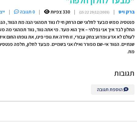
"מבעד לחלון חלפה"
ברק ויס
|
|
330 צפיות
|
0 תגובה
|
ייצ
(29/12/2005 15:22)
פנטסיה ממש מבעד לחלוני שם הרחק חי לו נווד תמהוני הנה מת הנווד, הנה 
החלון לבד איך אני נפלתי – איך הוא מעד. מי אתה נווד, נווד תמהוני מה מע
לעולם לא אדע ומדוע צחק עבורי, זו חידה את גופי פינו, את גופתו החום א
שנתיים. הנווד אי-שם מפורר ואילו אני בשמיים. מבעד לחלון, חלפה פנטסיה
מת.
תגובות
הוספת תגובה