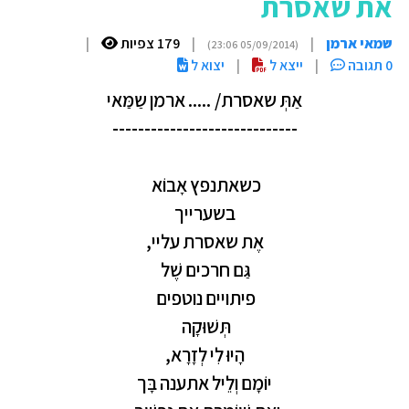
את שאסרת
שמאי ארמן
|
|
179 צפיות
|
(05/09/2014 23:06)
0 תגובה
|
ייצא ל
|
יצוא ל
אַתְּ
שאסרת
..... /
ארמן
שַמַּאי
-----------------------------
כשאתנפץ
אָבוֹא
בשערייך
אֶת
שאסרת
עליי
,
גַּם
חרכים
שֶׁל
פיתויים
נוטפים
תְּשׁוּקָה
הָיוּ
לִי
לְזָרָא
,
יוֹמָם
וְלֵיל
אתענה
בָּך