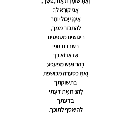
וְאַתְּ
שׁוֹמֶרֶת
אֶת
נַפְשֵׁך
,
אֲנִי
קוֹרֵא
לְךָ
אֵינֶנִּי
יָכוֹל
יוֹתֵר
להתנזר
ממך
,
ריגושים
מטפסים
בשדרת
גּוּפִי
אָז
אָבוֹא
בָּך
כְהַר
גַּעַשׁ
מְפַעְפֵּעַ
וְאַתְּ
כסערה
מכושפת
בתשוקתך
לְהַנִּיחַ
אֶת
דַּעְתִּי
בדעתך
להיאסף
לתוכך
.