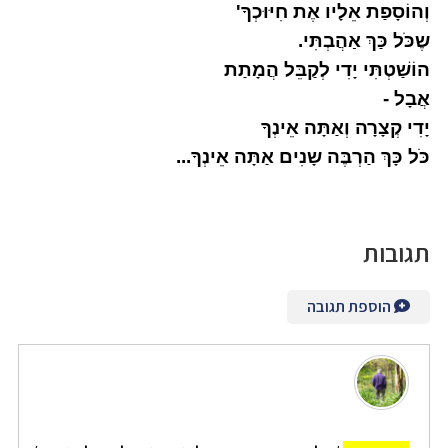
וְהוֹסָפַת אֵלָיו אֶת חִיּוּכְךָ'
שֶכֹּל כַּךְ אַהֲבְתִּי.
הוֹשַׁטְתִּי יָדִי לְקַבֵּל הֲמָתַת
אֲבָל -
יָדִי קְצָרָה וְאַתָּה אֵינְךָ
כֹּל כָּךְ הַרְבֶּה שָנִים אַתָּה אֵינְךָ...
תגובות
הוספת תגובה