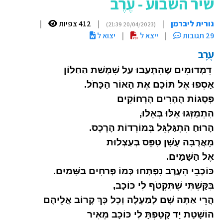
שיר השבוע - עֶרֶב
נורית ליברמן
|
|
412 צפיות
|
(20/04/2023 21:39)
29 תגובות
|
ייצא ל
|
יצוא ל
עֶרֶב
דִּמְדּוּמִים שֶהִתְעַבּוּ עַל שִׁמְשַׁת הַחַלּוֹן
אָסְפוּ אֶל תּוֹכַם אֶת הָאוֹר הַכָּחֹל.
פְּסָגוֹת הֶהָרִים הָרְחוֹקִים
הִתְמַזְּגוּ אֵלּוּ בְּאֵלּוּ,
הָרוּחַ הִתְגַּלְגֵּל בְּמוֹרְדוֹת הָרֶכֶס.
מֵאֲרֻבָּה עָשָׁן טִפֵּס בְּעַצְלוּת
אֶל הַשָּׁמַיִם.
כּוֹכְבֵי הָעֶרֶב נִפְתְּחוּ כְּמוֹ פְּרַחִים בַּשָּׁמַיִם.
בִּקַּשְׁתִּי שֶׁתִּקְטֹף לִי כּוֹכָב,
הֲרֵי אַתָּה שָׁם לְמַעְלָה וְכָל כָּךְ קָרוֹב אֲלֵיהֶם
הוֹשָׁטַת יָד קָטַפְתָּ לִי כּוֹכָב מֵאִיר