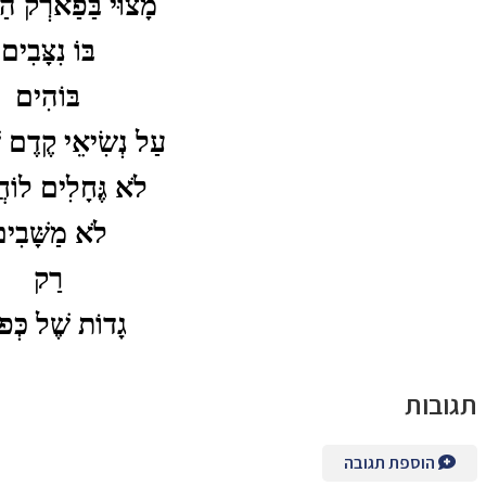
מָצוּי בַּפַארְק הַ
בּוֹ נִצָּבִים
בּוֹהִים
עַל נְשִׂיאֵי קֶדֶם 
לֹא גֶּחָלִים לוֹח
לֹא מַשָּׁבִי
רַק
גָדוֹת שֶׁל כְּפו
תגובות
הוספת תגובה