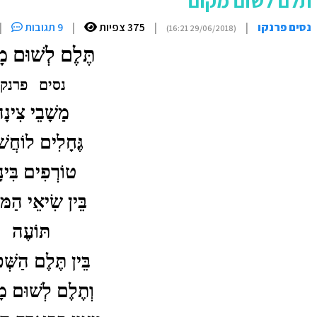
תלם לשום מקום
נסים פרנקו
|
|
375 צפיות
|
9 תגובות
|
(29/06/2018 16:21)
תֶּלֶם לְשׁוּם מ
נסים
פרנקו
מַשָׁבֵי צִינָ
גֶּחָלִים לוֹחֲש
טוֹרְפִים בִּינ
בֵּין שִׂיאֵי הַמּו
תּוֹעֶה
בֵּין תֶּלֶם הַשְּׁפ
וְתֶלֶם לְשׁוּם מ