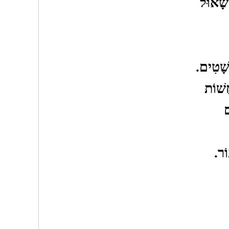
שָׁאוּל
שָׁטִים.
ֲשׁוֹת
ם
ֹר.