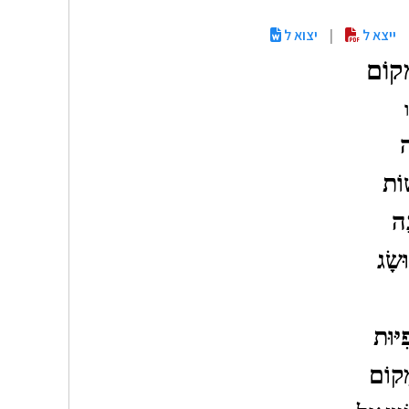
ייצא ל
|
יצוא ל
ָקוֹם
ה
ׁוֹת
ָה
ּשָׂג
ִיּוּת
ָקוֹם