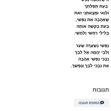
בְּעֵת תְּפִלָּתֵךְ
וּלְוַאי וּמְצָאַתְנִי זֹאת
שֶׁאָהֲבָה אֶת נַפְשִׁי,
בְּעֵת בַּקְּשַׁה אוֹתָהּ
בְּלֵילֵי רַחֲשִׁי וְלַחֲשִׁי.
נַפְשִׁי נִשְׂעֲרָה שָׂעַר
וְלִבִּי יֶהֱמֶה אֶל לִבֵּךְ
נִבְכֵי נַפְשִׁי אָהֲבָה
אֶת נִבְכֵי לִבֵּךְ וְנַפְשֵׁךְ.
תגובות
הוספת תגובה