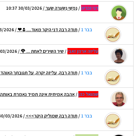
דני זכריה
/
נַפְשִׁי נִשְׂעֲרָה שָׂעַר
/ 30/03/2026 10:37
בבר 1
/
תודה רבה דני היקר מאוד....🌷❤
/ 30/03/2026 10:41
עליזה ארמן זאבי
/
שיר השירים לאחת ... 🌹
/ 30/03/2026 13:22
בבר 1
/
תודה רבה, עליזה יקרה, על תגובתך האוה
שמואל כהן
/
אהבה אמיתית אינה תמיד נאמרת באותה
בבר 1
/
תודה רבה שמוליק היקר>>>
/ 30/03/2026 16:10