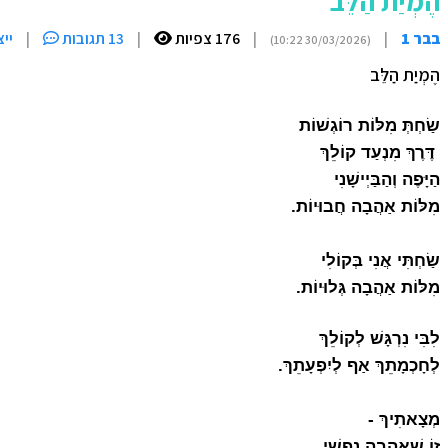
הֶמְיַת הַלֵּב
בבר 1
|
|
176 צפיות
|
13 תגובות
|
יי
(30/03/2026 10:22)
הֶמְיַת הַלֵּב
שַׂחְתְּ מִלּוֹת רוֹגְשׁוֹת
דֶּרֶךְ מִנְעַד קוֹלֵךְ
הַיָּפֶה וְהַבַּיְישָׁנִי
מִלּוֹת אַהֲבָה חֲבוּיוֹת.
שַׂחְתִּי אֲנִי בְּקוֹלִי
מִלּוֹת אַהֲבָה גְּלוּיוֹת.
לִבִּי נִרְגָּשׁ לְקוֹלֵךְ
לְחָכְמָתֵךְ אַף לְיִפְעָתֵךְ.
מְצָאתִיךְ -
זוֹ שֶׁאָהֲבָה נַפְשִׁי