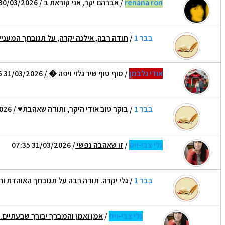
renana ron
/
אברהם יקר, אני קוראת ב
/ 30/03/2026 17:57
בבר 1
/
תודה רבה, אילנה יקרה, על תגובתך המענ
אודי גלבמן
/
סוף סוף שיר גלוי ויפה �
/ 31/03/2026 06:25
בבר 1
/
בוקר טוב אודי היקר, ותודה שאהבת♥
/ 31/03/2026 08:55
גלי צבי-ויס
/
זו שאהבה נפשי
/ 31/03/2026 07:35
בבר 1
/
גלי יקרה. תודה רבה על תגובתך האוהדת 
גלי צבי-ויס
/
אמן ואמן והמברך יבורך שבעתיים.