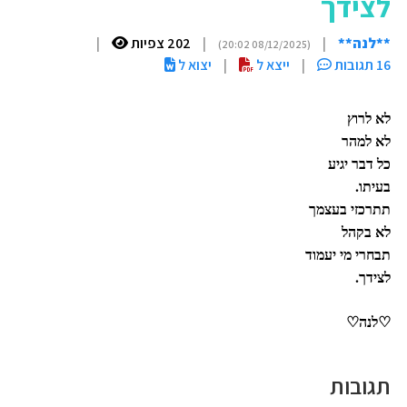
לצידך
**לנה**
|
|
202 צפיות
|
(08/12/2025 20:02)
16 תגובות
|
ייצא ל
|
יצוא ל
לא לרוץ
לא למהר
כל דבר יגיע
בעיתו.
תתרכזי בעצמך
לא בקהל
תבחרי מי יעמוד
לצידך.
♡לנה♡
תגובות