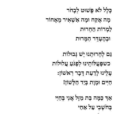
כְּלָל לֹא פָּשׁוּט לִבְחֹר
מָה אֶקַּח וּמָה אַשְׁאִיר מֵאָחוֹר
לַמְרוֹת הַחֵרוּת
וּבְהֶעְדֵּר הַמָּרוּת
גַּם לְחֵרוּתֵנוּ יֵשׁ גְּבוּלוֹת
כשפְּעֻלּוֹתֵינוּ לִפְגֹּעַ עֲלוּלוֹת
עָלֵינוּ לָדַעַת דָּבָר רִאשׁוֹן:
חַיִּים וּמָוֶת בְּיַד הַלָּשׁוֹן!
אַךְ כַּמָּה בַּת מַזָּל אֲנִי בְּחַיַּי
בְּחֹשְׁבִי עַל אַחַי