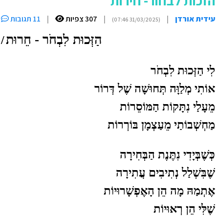
הזכות לבחור- חירות
עידית אורדן
|
|
307 צפיות
|
11 תגובות
(31/03/2025 07:46)
הַזְּכוּת לִבְחֹר
-
חֵרוּת
/
לִי הַזְּכוּת לִבְחֹר
אוֹתִי מְלַוָּה תְּחוּשָׁה שֶׁל דְּרוֹר
מֵעָלַי נִתָּקוֹת הַמּוֹסֵרוֹת
מַחְשְׁבוֹתַי מֵעַצְמָן בּוֹרְרוֹת
כְּשֶׁבְּיָדִי נִתֶּנֶת הַבְּחִירָה
שֶׁבִּשְׁלַל נְתִיבִים עֲתִירָה
אֶתְמַהּ מָה הֵן הָאֶפְשָׁרוּיוֹת
שֶׁלִּי הֵן רְאוּיוֹת