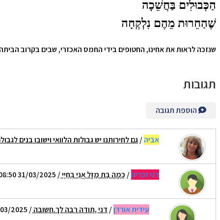
הַכְּבוּלִים בַּחֲשֵׁכָה
שֶׁהַחֵרוּת מֵהֶם נִלְקְחָה
שנזכה לראות את אחינו, החטופים בידי החמס האכזרי, שבים בקרוב הביתה 
תגובות
הוספת תגובה
אביה
/
גם לחירותנו יש גבולות הלוואי וישובו בנים לגבול
דני זכריה
/
כַּמָּה בַּת מַזָּל אֲנִי בְּחַיַּי
/ 31/03/2025 08:50
עידית אורדן
/
דני ,תודה רבה לך.חשובה
/ 31/03/2025 08:59