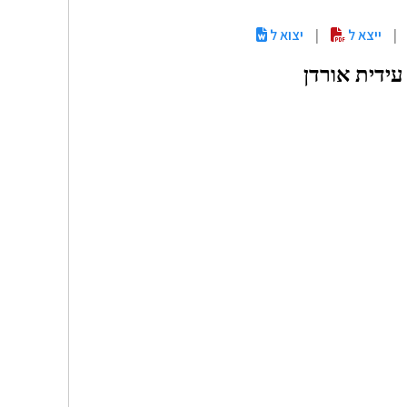
|
ייצא ל
|
יצוא ל
 עידית אורדן