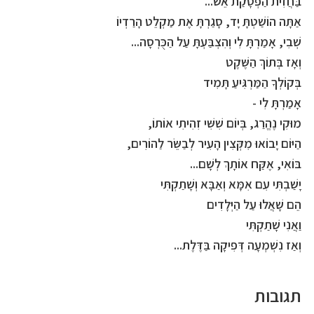
בַּחֲזִית הַפְסָקַת אֵשׁ...
אַתָּה הוֹשַׁטְתָּ יָד, סָגַרְתָּ אֶת מַקְלֵט הָרַדְיוֹ
שְׁבִי, אָמַרְתָּ לִי וְהִצְבַּעְתָּ עַל הַכֻּרְסָה...
וְאָז בְּתוֹךְ הַשֶּׁקֶט
בְּקוֹלְךָ הַמַּרְגִּיעַ תָּמִיד
אָמַרְתָּ לִי -
מוּקִי נֶהֱרַג, בְּיוֹם שִׁשִּׁי זִהִיתִי אוֹתוֹ,
הַיּוֹם יָבוֹאוּ מִקְּצִין הָעִיר לְבַשֵּׂר לַהוֹרִים,
בּוֹאִי, אֶקַּח אוֹתָךְ לְשָׁם...
יָשַׁבְתִּי עִם אִמָּא וְאַבָּא וְשָׁתַקְתִּי
הֵם שָׁאֲלוּ עַל הַיְּלָדִים
וַאֲנִי שָׁתַקְתִּי
וְאַז נִשְׁמְעָה דְּפִיקָה בַּדֶּלֶת...
תגובות