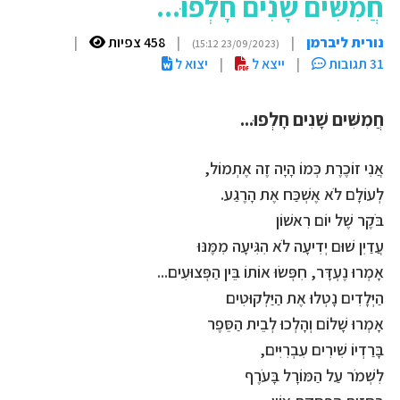
חֲמִשִּׁים שָׁנִים חָלְפוּ...
נורית ליברמן
|
|
458 צפיות
|
(23/09/2023 15:12)
31 תגובות
|
ייצא ל
|
יצוא ל
חֲמִשִּׁים שָׁנִים חָלְפוּ...
אֲנִי זוֹכֶרֶת כְּמוֹ הָיָה זֶה אֶתְמוֹל,
לְעוֹלָם לֹא אֶשְׁכַּח אֶת הָרֶגַע.
בֹּקֶר שֶׁל יוֹם רִאשׁוֹן
עֲדַיִן שׁוּם יְדִיעָה לֹא הִגִּיעָה מִמֶּנּוּ
אָמְרוּ נֶעְדָּר, חִפְּשׂוּ אוֹתוֹ בֵּין הַפְּצוּעִים...
הַיְּלָדִים נָטְלוּ אֶת הַיַּלְקוּטִים
אָמְרוּ שָׁלוֹם וְהָלְכוּ לְבֵית הַסֵּפֶר
בָּרַדְיוֹ שִׁירִים עִבְרִיִּים,
לִשְׁמֹר עַל הַמּוֹרָל בָּעֹרֶף