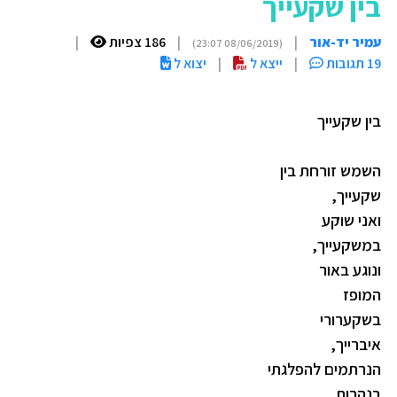
בין שקעייך
עמיר יד-אור
|
|
186 צפיות
|
(08/06/2019 23:07)
19 תגובות
|
ייצא ל
|
יצוא ל
בין שקעייך
השמש זורחת בין
שקעייך,
ואני שוקע
במשקעייך,
ונוגע באור
המופז
בשקערורי
איברייך,
הנרתמים להפלגתי
בנהרות