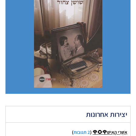
יצירות אחרונות
אַשְׁרֵי הָאִישׁ🌹🌻🌹
(
2 תגובות
)