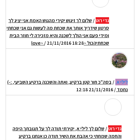
גדי רוט
/
שלום לך זיגוש יקירי מהגוש האמת אני יציג לך
סרטון שידריך אותך את שכחת מה לעשות גם אני שכחתי
ומידי פעם אני הולך לשכנה והיא מזכירה לי חוזר הבית
שכחתיהכול ~love~
/ 21/11/2016 18:28
לילי א.
/
בסה"כ חור קטן ברקיע, ואתה והשכנה ברקיע השביעי, :-)
נחמד
/ 21/11/2016 12:18
גדי רוט
/
שלום לך לילי א, יקירתי תודה לך על תגובתך היפה
והחמה שמחתי כי אהבת את השיר תודה כן אנחנו ברקיע