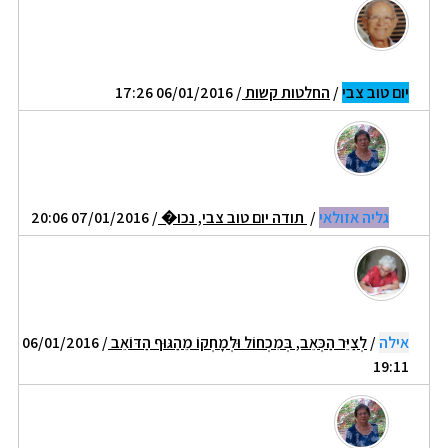
יום טוב צבי
/
החלטות קשות
/ 06/01/2016 17:26
גליה אזולאי
/
תודה יום טוב צבי, נכו�
/ 07/01/2016 20:06
אילה
/
לְצַיֵּר הַכְּאֵב, בְּמִכְחוֹל וּלְמָחְקוֹ מֵהַגּוּף הַדּוֹאֵב
/ 06/01/2016
19:11