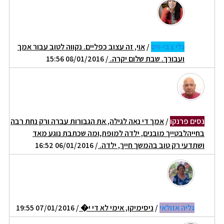
גלי צבי-ויס
/
אוי, זה עצוב כפליים. נקווה לטוב עבור אמך
ועבורך. שבת שלום יקרה.
/ 08/01/2016 15:56
נסים פרנקו
/
אמך די נאה לגילה, את הגבורות עברה ורק נחת רבה
בחייהלבטייך מובנים, ילדה למופת,ומה שכתבת נוגע מאד
ושתדעי רק טוב בהמשך חייך, ילדה.
/ 06/01/2016 16:52
גליה אזולאי
/
ניסימיקו, אימי לא די י�
/ 07/01/2016 19:55