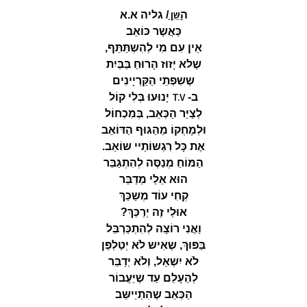
ַשֵּן
ה
/ גליה א.א
כַּאֲשֶר כּוֹאֵב
אֵין עִם מִי לְהִשְתַּתֵּף,
שֶל­א יָזוּז הָרוּחַ בַּבַּיִת
שֶשִפְתֵי הַקַּרְיָינִים
T.V
ב-
יָנוּעוּ בְּלִי קוֹל
לְצַיֵּר הַכְּאֵב, בְּמִכְחוֹל
וּלְמָחְקוֹ מֵהַגּוּף הַדּוֹאֵב
אֶת כָּל רִגְשוֹתַיי שוֹאֵב.
הַמּוֹחַ מְנַסֶּה לְהִתְגַּבֵּר
הוּא אֵלַי מְדַבֵּר
קְחִי עוֹד מְשַכֵּךְ
אוּלַי זֶה יְרַכֵּךְ?
וַאֲנִי רוֹצָה לְהִתְכַּרְבֵּל
בַּפּוּךְ, שֶאִיש לֹא יְטַלְפֵּן
לֹא יִשְאַל, וְלֹא יְדַבֵּר
לְהֵעָלֵם עַד שֶיַּעֲבוֹר
הַכְּאֵב שֶהִתְיַישֵּב