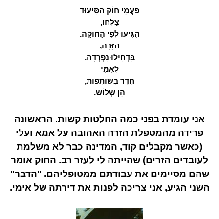
פַּעֲמֵי חוֹק הַסִּיעוּד
צָלְחוּ,
הִגִּיעוּ לְפִי הַחוּקָה.
הַזָּרָה,
בִּדְחִילוּ נִפְרְדָה.
לְאִמִּי
חֶדֶר בְּשוּתְפוּת,
הֵן שְלוֹש.
אני עומדת בפני כמה החלטות קשות. הראשונה
פרידה מהמטפלת הזרה האהובה על אמא ועלי
(כאשר מקבלים קוד, המדינה כבר לא משלמת
לעובדים הזרים) שהייתה לי לעזר רב. החוק אומר
שהם מסיימים את עבודתם ממטופליהם. "הדבר"
השני הגיע, אני צריכה לפנות את דירתה של אימי.