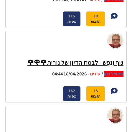
115
18
תגובות
צפיות
גּוּף וְנֶפֶשׁ - לבמת הדיון של נורית🌹🌹🌹
שמואל כהן
/
שירים
- 18/04/2026 04:44
162
15
תגובות
צפיות