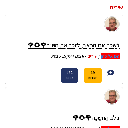
שירים
לִשְׁכֹּחַ אֶת הַכְּאֵב, לִזְכֹּר אֶת הַטּוֹב🌹🌻🌹
שמואל כהן
/
שירים
- 15/04/2026 04:25
122
19
תגובות
צפיות
בְּלֵב הַחֲשֵׁכָה🌹🌻🌹