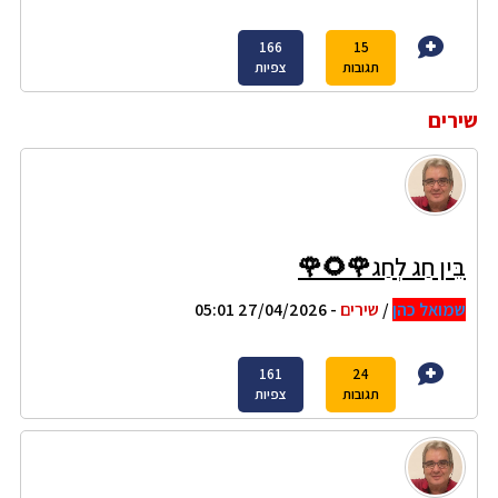
166
15
תגובות
צפיות
שירים
בֵּין חַג לְחַג🌹🌻🌹
שמואל כהן
/
שירים
- 27/04/2026 05:01
161
24
תגובות
צפיות