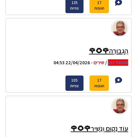
135
17
תגובות
צפיות
הַגְּבוּרָה🌹🌻🌹
שמואל כהן
/
שירים
- 22/04/2026 04:53
105
17
תגובות
צפיות
עוֹד נָקוּם וְנָשִׁיר🌹🌻🌹