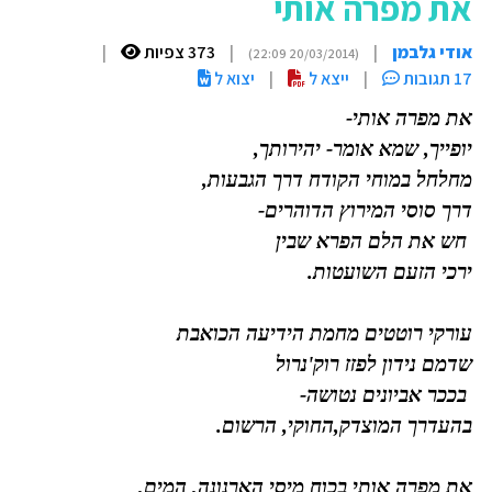
את מפרה אותי
אודי גלבמן
|
|
373 צפיות
|
(20/03/2014 22:09)
17 תגובות
|
ייצא ל
|
יצוא ל
את מפרה אותי-
יופייך, שמא אומר- יהירותך,
מחלחל במוחי הקודח דרך הגבעות,
דרך סוסי המירוץ הדוהרים-
חש את הלם הפרא שבין
ירכי הזעם השועטות.
עורקי רוטטים מחמת הידיעה הכואבת
שדמם נידון לפזז רוק'נרול
בככר אביונים נטושה-
בהעדרך המוצדק,החוקי, הרשום.
את מפרה אותי בכוח מיסי הארנונה, המים,