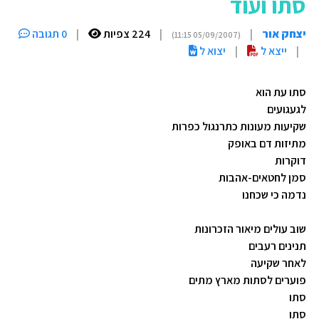
סתו ועוד
יצחק אור
|
|
224 צפיות
|
0 תגובה
(05/09/2007 11:15)
|
ייצא ל
|
יצוא ל
סתו עת הוא
לגעגועים
שקיעות מעונות כתרנגול כפרות
מתיזות דם באופק
דוקרות
סמן לחטאים-אהבות
נדמה כי שכחנו
שוב עולים מיאור הזכרונות
תנינים רעבים
לאחר שקיעה
פוערים לסתות מארץ מתים
סתו
סתו