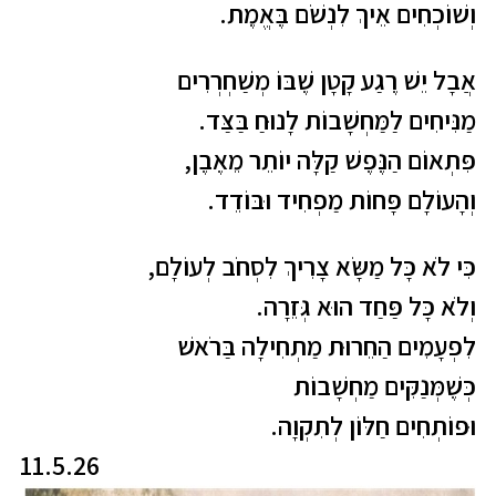
וְשׁוֹכְחִים אֵיךְ לִנְשֹׁם בֶּאֱמֶת
.
אֲבָל יֵשׁ רֶגַע קָטָן שֶׁבּוֹ מְשַׁחְרְרִים
מַנִּיחִים לַמַּחְשָׁבוֹת לָנוּחַ בַּצַּד
.
פִּתְאוֹם הַנֶּפֶשׁ קַלָּה יוֹתֵר מֵאֶבֶן
,
וְהָעוֹלָם פָּחוֹת מַפְחִיד וּבּוֹדֵד
.
כִּי לֹא כָּל מַשָּׂא צָרִיךְ לִסְחֹב לְעוֹלָם
,
וְלֹא כָּל פַּחַד הוּא גְּזֵרָה
.
לִפְעָמִים הַחֵרוּת מַתְחִילָה בַּרֹאשׁ
כְּשֶׁמְּנַקִּים מַחְשָׁבוֹת
וּפוֹתְחִים חַלּוֹן לְתִקְוָה
.
11.5.26