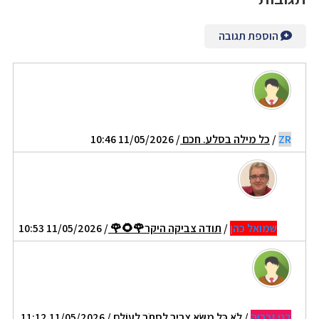
הוספת תגובה
ZR
/
כל מילה בסלע. חכם
/ 11/05/2026 10:46
שמואל כהן
/
תודה צביקה היקר🌹🌻🌹
/ 11/05/2026 10:53
דני זכריה
/
לֹא כָּל מַשָּׂא צָרִיךְ לִסְחֹב לְעוֹלָם
/ 11/05/2026 11:12