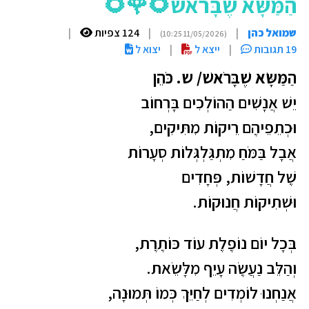
הַמַּשָּׂא שֶׁבָּרֹאשׁ🌻🌹🌻
שמואל כהן
|
|
124 צפיות
|
(11/05/2026 10:25)
19 תגובות
|
ייצא ל
|
יצוא ל
הַמַּשָּׂא שֶׁבָּרֹאשׁ/ ש. כֹּהֵן
יֵשׁ אֲנָשִׁים הַהוֹלְכִים בָּרְחוֹב
וּכְתֵפֵיהֶם רֵיקוֹת מִתִּיקִים
,
אֲבָל בַּמֹּחַ מִתְגַּלְגְּלוֹת סְעָרוֹת
שֶׁל חֲדָשׁוֹת, פְּחָדִים
וּשְׁתִיקוֹת חֲנוּקוֹת
.
בְּכָל יוֹם נוֹפֶלֶת עוֹד כּוֹתֶרֶת
,
וְהַלֵּב נַעֲשֶׂה עָיֵף מִלָּשֵׂאת
.
אֲנַחְנוּ לוֹמְדִים לְחַיֵּךְ כְּמוֹ תְּמוּנָה
,