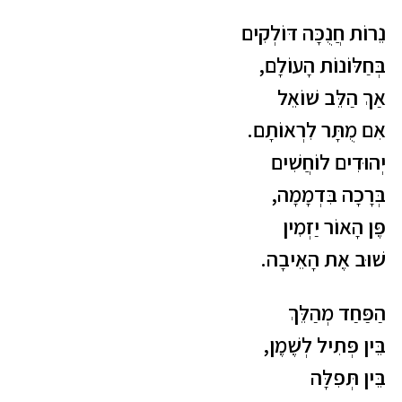
נֵרוֹת חֲנֻכָּה דּוֹלְקִים
בְּחַלּוֹנוֹת הָעוֹלָם,
אַךְ הַלֵּב שׁוֹאֵל
אִם מֻתָּר לִרְאוֹתָם.
יְהוּדִים לוֹחֲשִׁים
בְּרָכָה בִּדְמָמָה,
פֶּן הָאוֹר יַזְמִין
שׁוּב אֶת הָאֵיבָה.
הַפַּחַד מְהַלֵּךְ
בֵּין פְּתִיל לְשֶׁמֶן,
בֵּין תְּפִלָּה