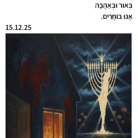
בְּאוֹר וּבְאַהֲבָה
אָנוּ בּוֹחֲרִים.
15.12.25