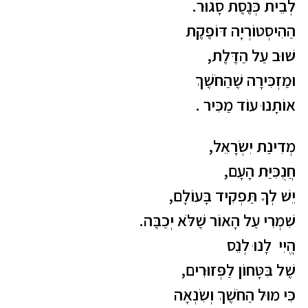
לְבֵית כְּנֶסֶת סָגוּר.
הַהִיסְטוֹרְיָה דּוֹפֶקֶת
שׁוּב עַל הַדֶּלֶת,
וּמַזְכִּירָה שֶׁהַחֹשֶׁךְ
אוֹתָנוּ עוֹד מַכִּיר .
מְדִינַת יִשְׂרָאֵל,
חֲנֻכִּיַּת הָעָם,
יֵשׁ לְךָ תַּפְקִיד בָּעוֹלָם,
שִׁמְרִי עַל הָאוֹר שֶׁלֹּא יְכַבֶּה.
הֱיִי לָנוּ לְנֵס
שֶׁל בִּטָּחוֹן לַפְּזוּרִים,
כִּי מוּל הַחֹשֶׁךְ וְשִׂנְאָה