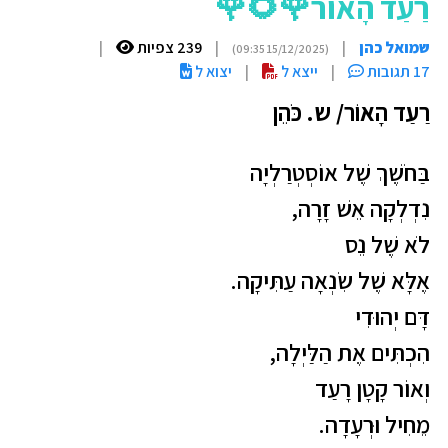
רַעַד הָאוֹר🌹🌻🌹
שמואל כהן
|
|
239 צפיות
|
(15/12/2025 09:35)
17 תגובות
|
ייצא ל
|
יצוא ל
רַעַד הָאוֹר/ ש. כֹּהֵן
בַּחֹשֶׁךְ שֶׁל אוֹסְטְרַלְיָה
נִדְלְקָה אֵשׁ זָרָה,
לֹא שֶׁל נֵס
אֶלָּא שֶׁל שִׂנְאָה עַתִּיקָה.
דָּם יְהוּדִי
הִכְתִּים אֶת הַלַּיְלָה,
וְאוֹר קָטָן רָעַד
מֵחִיל וּרְעָדָה.