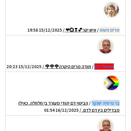
מרים מעטו
/
איש יקר💕❣💞❤
/ 15/12/2025 19:58
שמואל כהן
/
תודה מרים היקרה🌹🌹🌹
/ 15/12/2025 20:23
בַּר גַּרְסִיָּה־שַׁנְקָר
/
הביטוי דם יהודי מעורר בי חלחלה. כאילו
מבדילים בין דם לדם.
/ 16/12/2025 01:54