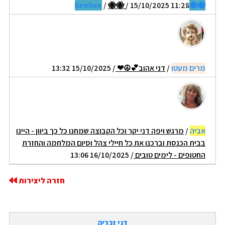
/
🐝🐝
/ 15/10/2025 11:28
🐝🐝BeeBee
מרים מעטו
/
דני אהוב💕☮❤
/ 15/10/2025 13:32
אביה
/
מרגש ויפה דני יקר וכל הקבוצה שמחנו כל כך ביוון - היינו
בבית הכנסת וברכנו את כל חיילי צהל וסיום המלחמה והחזרת
החטופים - לימים טובים
/ 16/10/2025 13:06
חזרה ליצירות
דני זכריה