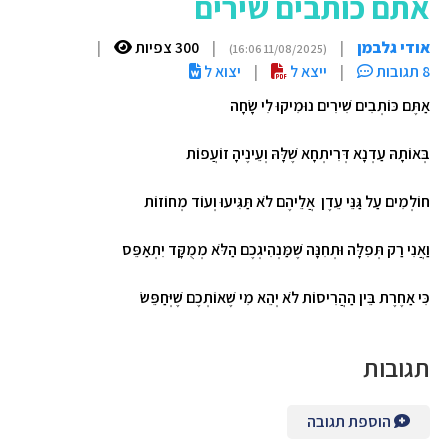
אתם כותבים שירים
אודי גלבמן
|
|
300 צפיות
|
(11/08/2025 16:06)
8 תגובות
|
ייצא ל
|
יצוא ל
אַתֶּם כּוֹתְבִים שִׁירִים נוּמִיקוּ לִי שָׂחָה
בְּאוֹתָהּ עַדְנָא דְּרִיתְחָא שֶׁלָּהּ וְעֵינֶיהָ זוֹעֲפוֹת
חוֹלְמִים עַל גַּנֵּי עֵדֶן אֲלֵיהֶם לֹא תַּגִּיעוּ וְעוֹד מְחוֹזוֹת
וַאֲנִי רַק תְּפִלָּה וּתְחִנָּה שֶׁמַּנְהִיגְכֶם הַלֹּא מְמֻקָּד יִתְאַפֵּס
כִּי אַחֶרֶת בֵּין הַהֲרִיסוֹת לֹא יְהֵא מִי שֶׁאוֹתְכֶם שֶׁיְּחַפֵּשׂ
תגובות
הוספת תגובה