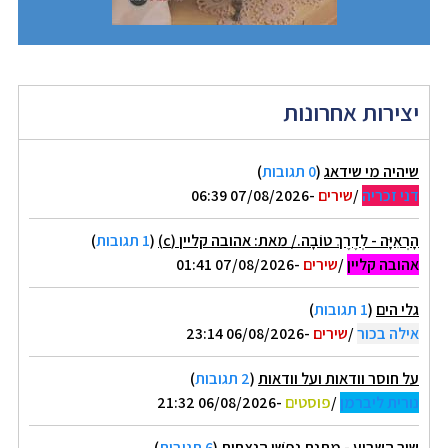
יצירות אחרונות
שיהיה מי שידאג
(
0 תגובות
)
דני זכריה
/
שירים
-07/08/2026 06:39
הָרְאִיָּה - לְדֶרֶךְ טוֹבָה./ מאת: אהובה קליין (c)
(
1 תגובות
)
אהובה קליין
/
שירים
-07/08/2026 01:41
גלי הים
(
1 תגובות
)
אילה בכור
/
שירים
-06/08/2026 23:14
על חוסר וודאות ועל וודאות
(
2 תגובות
)
נורית ליברמן
/
פוסטים
-06/08/2026 21:32
שיר השבוע - מַתְּנַת נַפְשִׁי הַנִּצְחִית
(
6 תגובות
)