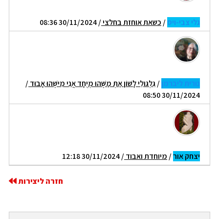
גלי צבי-ויס
/
כשאת אוחזת בחלצי
/ 30/11/2024 08:36
נורית ליברמן
/
גִּלְגּוּלֵי לָשׁוֹן אַתְּ מַשֶּׁהוּ מְיֻחָד אֲנִי מִישֶׁהוּ אָבוּד
/
30/11/2024 08:50
יצחק אור
/
מיוחדת ואבוד
/ 30/11/2024 12:18
חזרה ליצירות