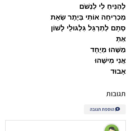
לְהַנִּיחַ לִי לִנְשֹׁם
מַכְרִיחָה אוֹתִי בְּיֶתֶר שְׂאֵת
סְתָם לְתַרְגֵּל גִּלְגּוּלֵי לָשׁוֹן
אַתְּ
מַשֶּׁהוּ מְיֻחָד
אֲנִי מִישֶׁהוּ
אָבוּד
תגובות
הוספת תגובה