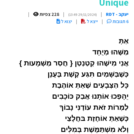
Unique
יעקב - RDT
|
|
228 צפיות
|
(29/11/2024 13:49)
6 תגובות
|
ייצא ל
|
יצוא ל
אַתְּ
מַשֶּׁהוּ מְיֻחָד
אֲנִי מִישֶׁהוּ קְטַנְטַן { חֲסַר מַשְׁמָעוּת }
כְּשֶׁבַּשָּׁמַיִם תִּגַּע קֶשֶׁת בֶּעָנָן
כָּל הַצְּבָעִים שֶׁאַתְּ אוֹהֶבֶת
יֵהָפְכוּ אוֹתָנוּ אֲבַק כּוֹכָבִים
לַמְרוֹת זֹאת עוֹדֶנִּי נָבוֹךְ
כְּשֶׁאַתְּ אוֹחֶזֶת בּחֲלָצַי
וְלֹא מִשְׁתַּמֶּשֶׁת בְּמִלִּים