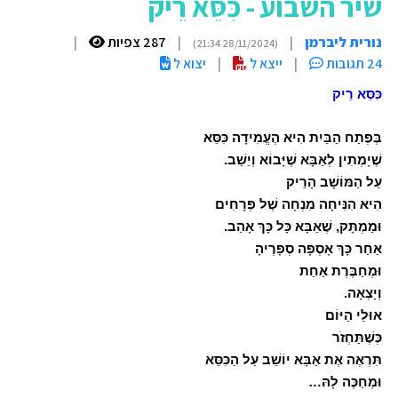
שיר השבוע - כִּסֵּא רֵיק
נורית ליברמן
|
|
287 צפיות
|
(28/11/2024 21:34)
24 תגובות
|
ייצא ל
|
יצוא ל
כִּסֵּא רֵיק
בְּפֶתַח הַבַּיִת הִיא הֶעֱמִידָה כִּסֵּא
שֶׁיָמְתִין לְאַבָּא שֶׁיָּבוֹא וְיֵשֵׁב.
עַל הַמּוֹשָׁב הָרֵיק
הִיא הִנִּיחָה מִנְחָה שֶׁל פְּרָחִים
וּמַמְתָּק, שֶׁאַבָּא כָּל כָּךְ אָהַב.
אַחַר כָּךְ אָסְפָה סְפָרֶיהָ
וּמְחַבֶּרֶת אַחַת
וְיָצְאָה.
אוּלַי הַיּוֹם
כְּשֶׁתַּחְזֹר
תִּרְאֶה אֶת אַבָּא יוֹשֵׁב עַל הַכִּסֵּא
וּמְחַכֶּה לָהּ…