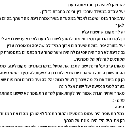
לשתיהן לא היה בן זוג באותה העת
יעל עבדה במשרד עורכי דין ורינת בחברת נדל״ן .
ערב אחד בזמן שישבו לאכול במסעדה בעיר אמרה רינת מה דעתך בסיום הק
לאן ?
יש לך מקום שחשבת עליו
כן למזרח הרחוק תמיד חלמתי לנסוע לשם וכל פעם לא יצא עכשיו נראה לי ז
יעל בחורה יפה בעלת שיער חום ארוך תמיד לבושה יפה ומאופרת עדין
גם לרינת לא חסר היה יופי גם לה היה שיער שחור עד הכתפיים בתספורת ק
שקוראים לזה לוק של ספרנית.
מאותו ערב יעל ורינת ישבו לתכנן את הטיול בדקו באתרים מקום לינה, מ
ההתרגשות הייתה בשיאה ביום שבאו לחברת הנסיעות להזמין כרטיסי טיסה 
הן קנו ביחד את כל מה שצריך לטיול מנעלי הליכה ועד כדורים ותרופות שאול
בערב לפני הנסיעה יעל ישנה אצל רינת
מאחר ואחיה הגדול אמור היה לקחת אותן לשדה התעופה לא שישנו מההתרג
פרק -3
טיסה
נמל התעופה היה עמוס בנוסעים והתור התנהל לאיטו הן מסרו את המזווד
רק את תיק היד היה מונח על הכתף