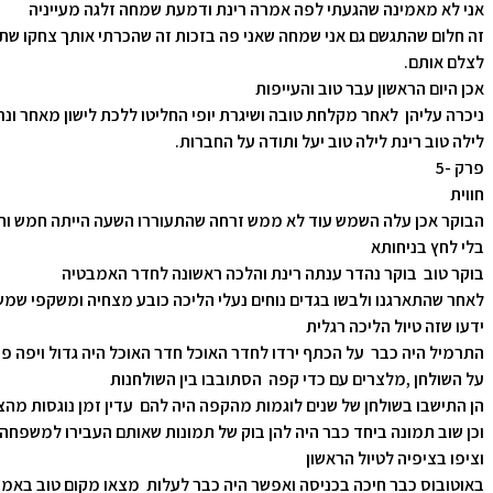
אני לא מאמינה שהגעתי לפה אמרה רינת ודמעת שמחה זלגה מעייניה
זה חלום שהתגשם גם אני שמחה שאני פה בזכות זה שהכרתי אותך צחקו ש
לצלם אותם.
אכן היום הראשון עבר טוב והעייפות
ניכרה עליהן לאחר מקלחת טובה ושיגרת יופי החליטו ללכת לישון מאחר ונ
לילה טוב רינת לילה טוב יעל ותודה על החברות.
פרק -5
חווית
הבוקר אכן עלה השמש עוד לא ממש זרחה שהתעוררו השעה הייתה חמש וחצ
בלי לחץ בניחותא
בוקר טוב בוקר נהדר ענתה רינת והלכה ראשונה לחדר האמבטיה
לאחר שהתארגנו ולבשו בגדים נוחים נעלי הליכה כובע מצחיה ומשקפי שמש
ידעו שזה טיול הליכה רגלית
התרמיל היה כבר על הכתף ירדו לחדר האוכל חדר האוכל היה גדול ויפה פר
על השולחן ,מלצרים עם כדי קפה הסתובבו בין השולחנות
הן התישבו בשולחן של שנים לוגמות מהקפה היה להם עדין זמן נוגסות מה
וכן שוב תמונה ביחד כבר היה להן בוק של תמונות שאותם העבירו למשפחה.
וציפו בציפיה לטיול הראשון
באוטובוס כבר חיכה בכניסה ואפשר היה כבר לעלות מצאו מקום טוב באמ