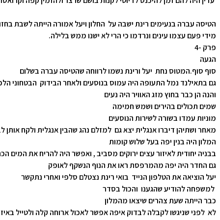
עדין היה להם זמן להיכנס לדיוטי לקנות בושם שרצו ולהזמין קפה וקרואסון
הטיסה עברה בנעימים רינת ישבה על החלון ויעל אמורה הייתה לשבת בחזו
מידי פעם עצמו עינים ונרדמו כי הרי לא ישנו ממש בלילה.
פרק -4
הגעה
סוף סוף.המטוס נחת יעל ורינת נשמו לרווחה שהטיסה עברה בשלום
גם בתאילנד נמל התעופה היה עמוס בנוסעים ולאחר הבידוק הבטחוני הלכ
והנה הן כבר בחוץ מזג האוויר היה נעים
שמים תכולים בהירים ושמש חמימה
מוניות עמדו בשורה לשירות הנוסעים
מאחר ושתיהן דיברו אנגלית יצא גם למזלם נהג שהבין אנגלית ולקח אותן ל
המלון היה בנין יפה בעל שלוש קומות
בבניה יחודית לאיזור עצים ירוקים מסביב , ואפשר היה להריח את המים הכ
גם החדר היה יפה מהמרפסת ראו את הנוף הנשקף לאופק
יעל הוציאה את הטלפון הנייד בואי רינת נצטלם סלפי ואחרי נתקשר
למשפחה להודיע שהגענו והכול בסדר
כבר הייתה שעת צהרים שיצאו מהמלון
לא לפני שניגשו לקבלה לבדוק איפה אפשר לאכול ארוחה קלה ולטייל באיזו