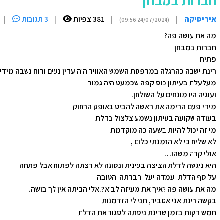
חברות במבחן
איריסיקה
|
|
381 צפיות
|
3 תגובות
|
(24/07/2024 09:56)
מה את עושה פה?
חברות במבחן
פתיח
רינת ישבה כהרגלה במרפסת השמש האוויר היה עדין נעים ורוח נשבה מידי
מעלעלת בעיתון כוס קפה שכמעט היה גמור
ועוגיה היו מונחים על השולחן.
מידי פעם הרימה את ראשה להביט באופק הרחוק
בעודה שקועה בעיתון נשמע צלצול בדלת
מי זה יכול להיות בשעה כה מוקדמת
לא שליח כי לא הזמנתי כלום ,
אולי קרה משהו…
היא ניגשה לדלת הציצה בעינית ונסוגה לא רצתה לפתוח אבל פתחה
על סף הדלת עמדה יעל חברתה הטובה
מה את עושה פה ?איך את מעיזה לבוא?.אלי הביתה אין לך בושה.
בקשה רינת אני אסביר, תני לי הזדמנות
חמש דקות בזמן שרינת ניסתה לסגור את הדלת