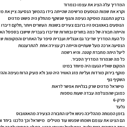
המדריך עלה הציג את עצמו כנמרוד
וקרא את שמות הנוסעים מרשימה שהייתה בידו בהמשך הנסיעה ציין את מקו
ברקע התנגנה מוסיקה נעימה והנוף שנשקף מהחלון היה פשוט מדהים
הנוסעים באוטובוס היו ברובם צעירים בשונות העשרים ויותר ,חלקם דיברו 
והייתה חבורה של כמה בחורים ובחורות שדיברו בעברית שישבו בספסל האח
כל העת המדריך שדיבר גם אנגלית ועברית סיפר על האתרים והמקומות שב
הנסיעה ארכה מעל שעתיים והייתה רק עצירה אחת להתרעננות
ליעל היתה מחברת קטנה. והיא רשמה
כל מה שנמרוד המדריך הסביר.
המקום שאליו הגענו היה מיוחד במינו
מוקף בירוק מורדות ועליות מזג האוויר היה טוב ולא מעיק הרוח נעימה ו
השקיף נוף
מישראל מדהים שרק בגלויות אפשר לראות
כמובן שהמצלמה עבדה שעות נוספות
פרק-6
גלעד
בזמן המנוחה מההליכה ניגשו אלינו החבורה הצעירה מהאוטובוס
הם הציגו את עצמם ושמחו שפגשו עוד מטילים מישראל וכך הלכנו ביחד ו