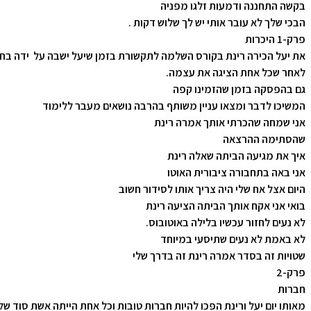
בקשה התחננה ודמעות זלגו מפניה
הבכי שלך לא עובר אותי יש לך שלוש דקות .
פרק-1 היכרות
את יעל הכירה רינת בקורס השלמה לתקשורת בזמן שיעל ישבה על ידה בח
לאחר שכל אחת הציגה את עצמה.
גם בהפסקה בזמן שהזמינו קפה
המשיכו לדבר ומצאו עניין משותף בהרבה נושאים מעבר ללימוד
אני שמחה שהכרתי אותך אמרה רינת
שהסתימה ההרצאה
איך את מגיעה הביתה שאלה רינת
אני באה בתחבורה ציבורית האוטו
היום אצל אח שלי היה צריך אותו לסידור חשוב
בואי אני אקח אותך הביתה הציעה רינת
לא נעים לחזור עכשיו בלילה באוטובוס.
לא באמת לא נעים שתיסעי במיוחד
שטויות זה בסדר אמרה רינת זה בדרך שלי
פרק-2
חברות
מאותו יום יעל ורינת הפכו להיות חברות טובות וכל אחת הייתה אשת סוד ש