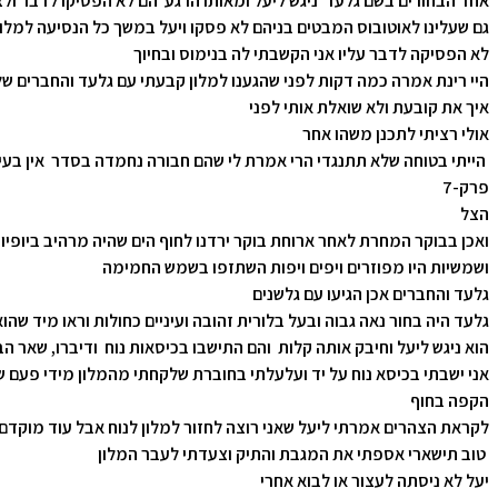
אחד הבחורים בשם גלעד ניגש ליעל ומאותו הרגע הם לא הפסיקו לדבר ול
גם שעלינו לאוטובוס המבטים בניהם לא פסקו ויעל במשך כל הנסיעה למלו
לא הפסיקה לדבר עליו אני הקשבתי לה בנימוס ובחיוך
היי רינת אמרה כמה דקות לפני שהגענו למלון קבעתי עם גלעד והחברים ש
איך את קובעת ולא שואלת אותי לפני
אולי רציתי לתכנן משהו אחר
הייתי בטוחה שלא תתנגדי הרי אמרת לי שהם חבורה נחמדה בסדר אין בעי
פרק-7
הצל
ואכן בבוקר המחרת לאחר ארוחת בוקר ירדנו לחוף הים שהיה מרהיב ביופיו
ושמשיות היו מפוזרים ויפים ויפות השתזפו בשמש החמימה
גלעד והחברים אכן הגיעו עם גלשנים
גלעד היה בחור נאה גבוה ובעל בלורית זהובה ועיניים כחולות וראו מיד שה
הוא ניגש ליעל וחיבק אותה קלות והם התישבו בכיסאות נוח ודיברו, שאר הב
אני ישבתי בכיסא נוח על יד ועלעלתי בחוברת שלקחתי מהמלון מידי פעם ש
הקפה בחוף
לקראת הצהרים אמרתי ליעל שאני רוצה לחזור למלון לנוח אבל עוד מוקדם 
טוב תישארי אספתי את המגבת והתיק וצעדתי לעבר המלון
יעל לא ניסתה לעצור או לבוא אחרי