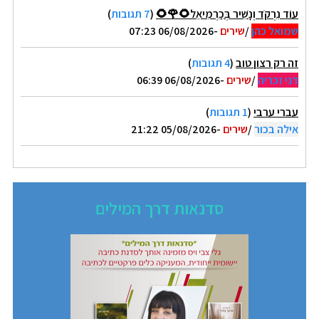
עוֹד נִרְקֹד וְנָשִׁיר בְּכַרְמִיאֵל🌻🌹🌻
(
7 תגובות
)
שמואל כהן
/
שירים
-06/08/2026 07:23
זה רק רצון טוב
(
4 תגובות
)
דני זכריה
/
שירים
-06/08/2026 06:39
עברי ערבי
(
1 תגובות
)
אילה בכור
/
שירים
-05/08/2026 21:22
סדנאות דרך המילים