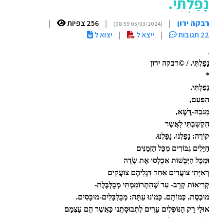
נָפַלְתִּי.
רבקה ירון
|
|
256 צפיות
|
(05/03/2024 08:59)
22 תגובות
|
ייצא ל
|
יצוא ל
.
נָפַלְתִּי. / ©רבקה ירון
*
נָפַלְתִּי.
הַפַּעַם,
מִגֹּבַהּ-דֶּשֶׁא,
הִקְשַׁבְתִּי לַאֲשֶׁר
קוֹרֶה: נָפַלְנוּ. נָפַלְנוּ.
חַיָּלִים גִּבּוֹרִים מִכָּל הַזְּמַנִּים
וּמִכָּל הַיַּבָּשׁוֹת אִכְלְסוּ אֶת שְׂדֵה
רְאִיָּתִי צוֹעֲדִים אַחַר דִּגְלֵיהֶם צוֹעֲקִים
קְרִיאוֹת קְרָב- עַד שֶׁהִתְרוֹמַמְתִּי מְבֻלְּבֶּלֶת-
מוּבֶסֶת, כְּמוֹתָם. כָּמוֹנוּ עַתָּה: מְבֻלְבָּלִים-מוּבָסִים.
אוּלַי רַק הַנּוֹפְלִים עֵרִים לִתְבוּסָתֵנוּ כַּאֲשֶׁר הֵם עַצְמָם