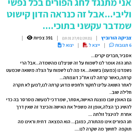
אני מתנגד לחג הפורים בכל נפשי
וליבי...אבל זה כנראה הדון קישוט
שמדבר עקשני בתוכי....
צביקה הורוביץ
|
|
391 צפיות
|
(27/02/2021 10:31)
6 תגובות
|
ייצא ל
|
יצוא ל
אסביר,חברים יקרים...
החג הזה אומר לנו לשמוח על זה שניצלנו מהשמדה...אבל הרי
נשמדנו (כמעט) בשואה...אז מה לנו לשמוח על הצלה משואה שכמעט
קרתה,כאשר קרתה לנו אח"כ דוגמתה...
לאחר השואה עלינו לחקור ולחפש מדוע קרתה לנו,למען לא תקרה
חלילה שוב..
גם האופן שבו מוצגת האישה,אסתר, שמרדכי למעשה מסרסר בה כדי
להשיג כך הצלה,אופן זה משפיל את האישה והכיצד זה שאין דרך
אחרת להינצל זולתה ...
חג הפורים אינו מהתורה, כמובן... הוא המצאה דתית וראינו מה
תוקפה לחושך מה שקרה לנו....