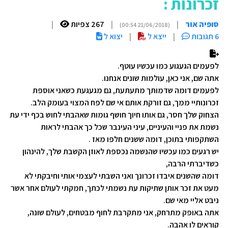
זכרונות :
סופיה אור
|
|
267 צפיות
|
(21/06/2018 00:54)
6 תגובות
|
ייצא ל
|
יצוא ל
לפעמים הגעגוע כמו עכשיו עוטף.
אתה שם, אני כאן, עולמות שונים אנחנו.
לפעמים דומה שדמותך מתעתעת, גם מגעגעת כשאני אוספת
זכרונותיי ממך, גם זורקת אותם אי שם לפח המצוי בעומק הלב.
הצחוק שלך חסר, גם אותו חיוך חושף גומות שאהבתי לחוש בכף ידי עת
נשמת את פניי והעיניים, עיני העינבר שכל כך אהבתי לראות
השתקפותי בתוכן, דומה ששנים חלפו מאז .
יש רגעים כמו עכשיו שהנשמה נכספת לאוזן הקשבת שלך, להינהון
כשדיברתי הרבה,
דומה שהשנים איבדו זכרונך ואני השבתי לעצמי אותי וחיבקתי לא
מעט את זכר אותן שתיקות עת נשמתי לכתך, חמקתי לעולם אחר אשר
ניבט אליי מאי שם.
אתה באופק מתרחק, אני מתקרבת לחוף מבטחים, לעולם שונה,
קוראים לו אהבה.