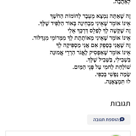
לְאַהֲבָה.
זֶה שֶׁאַתָּה נִמְצָא מֵעֵבֶר לְחוֹמוֹת הַחֹשֶׁךְ
אֵינוֹ אוֹמֵר שֶׁאֵינִי מַבְחִינָה בְּאוֹר הַלַּפִּיד שֶׁלְּךָ.
זֶה שֶׁקָּשֶׁה לְךָ לְפַלֵס דַּרְכְּךָ אֵלַי
אֵינוֹ אוֹמֵר שֶׁאֵינִי מְאוֹתֶתֶת לָךְ מִמְּרוֹמֵי מִגְדַּלּוֹר.
זֶה שֶׁאֲנִי בְּסָפֵק אִם אֲנִי מַסְפִּיקָה לְךָ
אֵינוֹ אוֹמֵר שֶׁאַפְסִיק לֶאֱגֹר הַרְרֵי אֱמוּנָה
בִּשְׁבִילִי, בַּשְּׁבִיל שֶׁלְּךָ.
שׁוֹלַחַת לַחמִי עַל פְּנֵי הַמַּיִם.
שָׂמָה נַפְשִׁי בְּכַפִּי.
לוּ תִּמְצָאֶנָּה.
תגובות
הוספת תגובה