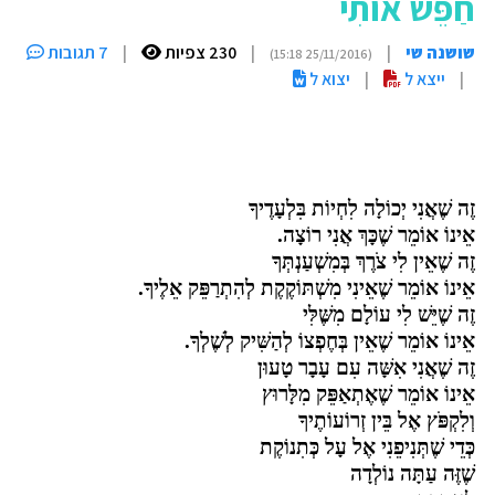
חַפֵּשׂ אוֹתִי
שושנה שי
|
|
230 צפיות
|
7 תגובות
(25/11/2016 15:18)
|
ייצא ל
|
יצוא ל
זֶה שֶׁאֲנִי יְכוֹלָה לִחְיוֹת בִּלְעָדֶיךָ
אֵינוֹ אוֹמֵר שֶׁכָּךְ אֲנִי רוֹצָה.
זֶה שֶׁאֵין לִי צֹרֶךְ בְּמִשְׁעַנְתְּךָ
אֵינוֹ אוֹמֵר שֶׁאֵינִי מִשְׁתּוֹקֶקֶת לְהִתְרַפֵּק אֵלֶיךָ.
זֶה שֶׁיֵּשׁ לִי עוֹלָם מִשֶּׁלִּי
אֵינוֹ אוֹמֵר שֶׁאֵין בְּחֶפְצוֹ לְהַשִּׁיק לְשֶׁלְךָ.
זֶה שֶׁאֲנִי אִשָּׁה עִם עָבָר טָעוּן
אֵינוֹ אוֹמֵר שֶׁאֶתְאַפֵּק מִלָּרוּץ
וְלִקְפֹּץ אֶל בֵּין זְרוֹעוֹתֶיךָ
כְּדֵי שֶׁתְּנִיפֵנִי אֶל עָל כְּתִנוֹקֶת
שֶׁזֶּה עַתָּה נוֹלְדָה