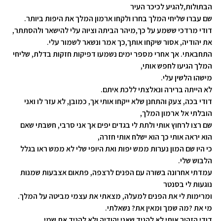
הבתולות,להגיע לכיכר העיר
שם עברו שליחי המלך בחרו ולקחו
ארמון המלך את היפות ביותר
.
דודי מרדכי ששמע על כך,מיהר הביתה וציוה עלי להישאר ולהסתתר
,
את יהודיה, אסור שיקחו אותך,כך אמר ונשאר לשמור עלי
.
התחבאתי. אך אחרי מספר ימים נשמעו דפיקות חזקות בדלת, שליחי
המלך הגיעו לחפש אותי
,
מישהו הלשין עלי
.
לא הייתה
ברירה ונאלצתי ללכת איתם
.
דודי בכה, צעק והתחנן שלא ייקחו אותי אך, כמובן, לא עזר לו
ואני
הובלתי אל ארמון המלך
,
שם רצו לרחוץ אותי ולתת לי בגדים יפים אך אני סרבי, חשבתי שאם
הוא יראה
אותי כך הוא ישלח אותי חזרה
,
כי היו שם המון נערות ממש יפות ואת היופי שלי לא ממש ראו בגלל
הלבוש שלי
.
עמדתי אחרונה בשורה עם הפנים לרצפה, פתאום אצבעות שמנות
נוגעות לי בסנטר
ומרימות לי את הפנים למעלה, מצאתי את עצמי מביטה על המלך
.
מי את
?
מה שמך ומאין את? נשאלתי
.
דודי הזהיר אותי לא להגיד שאני יהודיה ולא להגיד את שמי
.