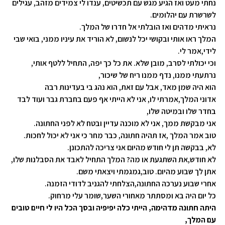
נחתי מעט ואז הגיע מגש עם תכשיטים, ענדו לי צמידים מזהב, עגילים
לשרשרת עם יהלומים
.
נראיתי מדהים ואז הובלתי אל חדרו של
המלך
.
המלך ראו אותי ובקושי יכל לנשום, לא הוריד את עיניו ממני, בואי שבי
לידי,אמר לי
.
וכי יכולתי לסרב, מובן שלא. את כל כך יפה, התחיל ללטף אותי,
נרתעתי ממנו, נדף ממנו ריח של שיכור
,
הוא היה שמן מאד, אבל עם זאת, הוא נהג בי בעדינות רבה
אדוני המלך,אמרתי לו, אני לא הייתי אף פעם בחברת גבר ועוד לבד
בחדר שלו ובמיטה שלו
,
אני מבקשת ממך, אני לא מוכנה עדיין ובטח
לא לפני החתונה
.
טוב אמר המלך ,אז תהיה חתונה, כבר מחר כי אני לא יכול לחכות
.
לא, בבקשה תן לי חודש מהיום אני צריכה להתכונן
.
לא חודש,את השתגעת או מה? המלך התחיל לאבד את הסבלנות שלו
,
אתן לך שבוע מהיום. טוב,גמגמתי ויצאתי משם
.
אחרי שבוע נערכה החתונה,הצלחתי להגניב לדודי הזמנה
.
כל יום היה בא ומסתתר מאחורי השער,שומר עלי מרחוק
.
היתה חתונה מדהימה, הייתי כלה יפיפיה ובסך הכל היו לי חיים טובים
עם המלך,