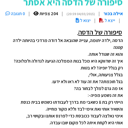
סיפורה של הדסה היא אסתר
אילה בכור
|
|
204 צפיות
|
0 תגובה
(04/03/2015 20:59)
|
ייצא ל
|
יצוא ל
סיפורה של הדסה
,
הדסה ,ילדה יתומה, ענייה שהובאה אל דודה מרדכי
בהיותה ילדה
קטנה
והוא זה שגודל אותה
.
איך
זה
שדווקא היא
מכל בנות הממלכה הגיעה לגדולה ולמלוכה
?
רק בגלל יופיה? לא בטוח
.
בגלל צניעותה, אולי
,
בגל חוכמתה? את זה עוד לא ראו ולא ידעו
.
אז מה גרם למלך
לבחור בה
?
את זה נשמע מפיה
:-
הייתי
רק בת 8 כשאבי מת
בדרך לעבודתו כשמש בבית כנסת
והשאיר אותי ואת אימי
לבד וללא מקור מחייה
.
אימי נאלצה לעבוד ככובסת כדי לפרנס אותנו ובקושי רב
,
אותי היא לקחת איתה לכל מקום שבו עבדה
.