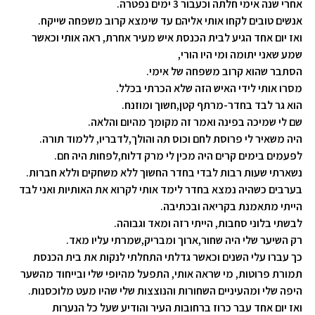
אחרי שנה
אימי חלתה
וכעבור 3 ימים נפטרה
.
אנשים טובים לקחו אותי אליהם עד שימצא
קרוב משפחה שייקח
.
ואז יום אחד
הגיע לבית הכנסת איש מעיר אחרת, ראה אותי וכאשר
שמע שאני יתומה ומי היו הורי
,
הסתבר שהוא קרוב משפחה של אימי
.
מסרו אותי לידי האיש הזה שלא הכרתי בכלל
.
הוא גר לבד
בחדר-מרתף קטן,חשוך ומוזנח
.
שם לי שמיכה בפינה ואמר זה מקומך מהיום והלאה
.
היה משאיר לי פרוסת לחם וכוס תה והולך,לדבריו, ללמוד תורה
.
לפעמים בימים קרים היה מכין לי מרק דלוח,לפחות היה חם
.
נשארתי שעות רבות לבדי בחדר החשוך ללא משחקים וללא חברות
.
בערבים כשהיה נמצא
בחדר
לימד אותי לקרוא את האותיות
ואני לבד
הייתי מתאמנת בקריאה ובכתיבה
.
לבשתי בלוני סחבות, הייתי רזה ומאד
וגבוהה
.
רק השיער שלי היה שחור,ארוך ומבריק,שמרתי עליו מאד
.
כך עברו עלי
השנים וכאשר גדלתי
התחלתי לנקות את בית הכנסת
תמורת פרוטות, מי שראה
אותי, התפעל
מהיופי שלי ובייחוד מהשער
היפה
שלי ומהעיניים השחורות והנוצצות שלי שהיו מעט מלוכסנות
.
ואז יום אחד עבר כרוז ברחובות העיר והודיע שעל כל הנערות