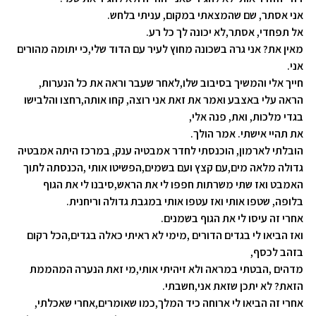
אני אסתר, שם שהמצאתי במקום, עניתי בלחש
.
אל תפחדי, אסתר,לא יכונה לך כל
רע
.
מאין את? אני גרה בשכונה מחוץ לעיר עם הדוד שלי,כי יתומה מהורים
אני
.
חייך אלי והמשיך בסיבוב שלו,לאחר שעבר וראה את כל הנערות,
הראה עלי באצבע ואמר את זאת אני רוצה, קחו אותה,רחצו והלבישו
בגדי מלכות, ואת, פנה אלי
,
את תהיי אישתי. אמר הולך
.
הובלתי לארמון, הוכנסתי לחדר אמבטיה ענק, במרכז היתה
אמבטיה
גדולה מלאה מים,עם קצץ ועם בשמים,הפשיטו אותי ,הכנסתה לתוך
האמבט ואז שתי משרתות חפפו לי את הראש,סיבנו לי את הגוף
בלופה, שטפו אותי ואז עטפו אותי במגבת גדולה וריחנית
.
אחרי זה עיסו לי את הגוף בשמנים
.
ואז הביאו לי בגדים הדורים ,מימי לא ראיתי כאלה בגדים,הכל רקום
בזהב לכסף
,
מדהים ,הבטתי במראה ולא זיהיתי אותי,מי זאת הנערה המהממת
הזאת? לא יתכן שזאת אני,חשבתי
.
אחרי זה הביאו לי ארוחה כיד המלך,כמו שאומרים,אחרי שאכלתי,