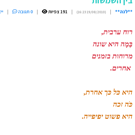
בין השמשות
**לנה**
|
|
191 צפיות
|
0 תגובה
|
יי
(19/08/2010 16:23)
רוח ערבית,
בְּמָה היא שונה
מרוחות
בזמנים
אחרים.
היא כּל כּך אחרת,
כֹּה זכה
היא פשוט יפיפייה.