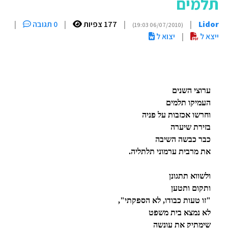
תלמים
Lidor
|
|
177 צפיות
|
0 תגובה
|
(06/07/2010 19:03)
ייצא ל
|
יצוא ל
ערוצי השנים
העמיקו תלמים
וחרשו אכזבות על פניה
בזירת שיערה
כבר כבשה השיבה
את מרבית ערמוני תלתליה.
ולשווא תתגונן
ותקום ותטען
"זו טעות כבודו, לא הספקתי",
לא נמצא בית משפט
שימתיק את עונשה