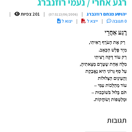
רגע אחרי / נעמי רוזנברג
יהושע מנחם רוזנברג
|
|
201 צפיות
|
(13/06/2006 07:51)
0 תגובה
|
ייצא ל
|
יצוא ל
רֶגַע אַחֲרֵי
רַק אֶת הָעֹרֶף רָאִיתִי,
מִיָד פָּלַשׁ הַכְּאֵב.
רַק עוֹד דָּקָּה רָצִיתִי
מִלָּה אַחַת שֶטֶּרֶם מְצָאתִיהָ,
עַל סַף גְּרוֹנִי הִיא נֶאֱבֶקֶת
וְהָעֵינַיִם הַצְּלוּלוֹת
עוֹד מְהַלְּכוֹת עִמִּי –
תֹּם בָּלוּל בּשׁוֹבְבוּת –
וּמְלַטְּפוֹת וְשׂוחֲקוֹת.
תגובות