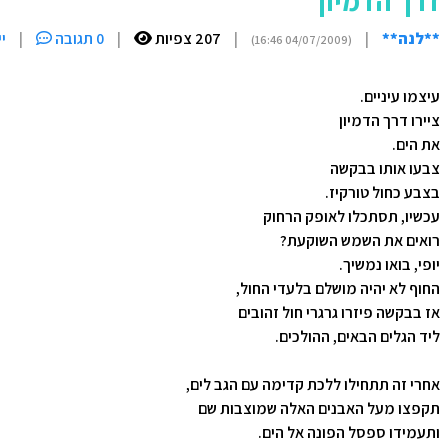
דרך הדמיון
**לנה**
|
|
207 צפיות
|
0 תגובה
|
י
(04/07/2009 16:46)
עיצמו עיניים.
ציירו דרך הדמיון
את הים.
צבעו אותו בבקשה
בצבע כחול טורקיז.
עכשיו, תסתכלו לאופק הרחוק
רואים את השמש השוקעת?
יופי, בואו נמשיך.
החוף לא יהיה מושלם בלעדי החול,
אז בבקשה פיזרו גרגרי חול זהובים
ליד הגלים הבאים, ההולכים.
אחרי זה תתחילו ללכת קדימה עם הגב לים,
תקפצו מעל האבנים האלה שמוצבות שם
ותעמידו ספסל הפונה אל הים.