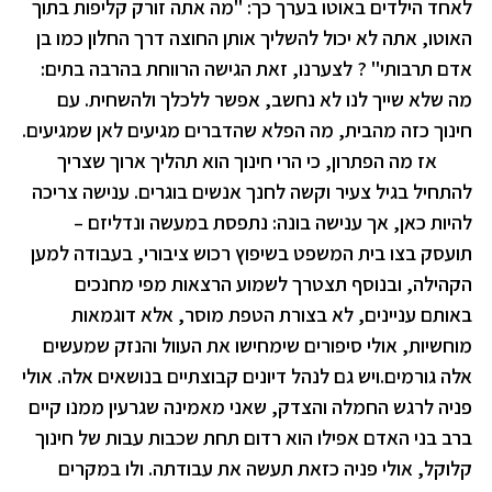
לאחד הילדים באוטו בערך כך: "מה אתה זורק קליפות בתוך
האוטו, אתה לא יכול להשליך אותן החוצה דרך החלון כמו בן
אדם תרבותי"
?
לצערנו, זאת הגישה הרווחת בהרבה בתים:
מה שלא שייך לנו לא נחשב, אפשר ללכלך ולהשחית. עם
חינוך כזה מהבית, מה הפלא שהדברים מגיעים לאן שמגיעים.
אז מה הפתרון, כי הרי חינוך הוא תהליך ארוך שצריך
להתחיל בגיל צעיר וקשה לחנך אנשים בוגרים. ענישה צריכה
להיות כאן, אך ענישה בונה: נתפסת במעשה ונדליזם –
תועסק בצו בית המשפט בשיפוץ רכוש ציבורי, בעבודה למען
הקהילה, ובנוסף תצטרך לשמוע הרצאות מפי מחנכים
באותם עניינים, לא בצורת הטפת מוסר, אלא דוגמאות
מוחשיות, אולי סיפורים שימחישו את העוול והנזק שמעשים
אלה גורמים.ויש גם לנהל דיונים קבוצתיים בנושאים אלה. אולי
פניה לרגש החמלה והצדק, שאני מאמינה שגרעין ממנו קיים
ברב בני האדם אפילו הוא רדום תחת שכבות עבות של חינוך
קלוקל, אולי פניה כזאת תעשה את עבודתה. ולו במקרים