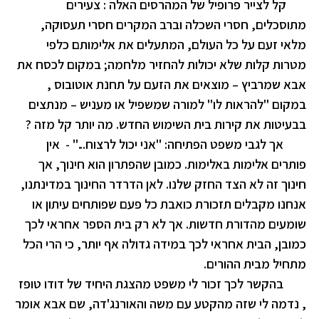
קל לצייר פרופיל של המהרסים האלה : צעירים
מתוסכלים, חסרי השכלה וברב המקרים חסרי תעסוקה,
מלאי זעם על כל העולם, המתעלים את אלימותם כלפי
מטרות קלות שלא יכולות להחזיר מלחמה; במקום לכסח את
אבא שמרביץ – מוצאים את הזעם על תחנת אוטובוס ,
במקום "להראות לו" למורה שמשפיל או מעניש – מנתצים
בבעיטות את קירות בית השימוש החדש. מה יותר קל מזה ?
אך לגבי משפט הפתיחה: "אני יכול לרצוח..." -
אין
פותרים אלימות באלימות. כמובן שהפתרון הוא חינוך, אך
חינוך זה לא הצד החזק שלנו. לאן הדרדר החינוך במדינתנו,
אנחנו מקבלים תזכורת כואבת כל פעם שפותחים עיתון או
שומעים מהדורת חדשות. אך לא רק בית הספר אחראי לכך
כמובן, הבית אחראי לכך במידה גדולה אף יותר, כי הרי הכל
מתחיל מבית ההורים.
בהקשר לכך זכור לי משפט מהצגת היחיד של דודו טופז
, נדמה לי שזה מהקטע עם משה והאורנג'דה, שם אבא אומר