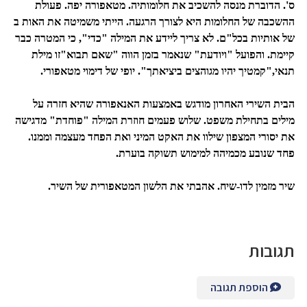
ס'. הדוברת מנסה להשכיב את חלומותיה. מטאפורה יפה. פעולת
ההשכבה של החלומות היא לצורך הרגעה. הייתי משמיטה את האות ב
של אותיות בכל"ם. לא צריך ליידע את המילה "כדי", כי המטרה כבר
קיימת. והפועל "ויודעת" שנאמר בזמן הווה "שאם תבוא"זו מילת
תנאי,"קמטיך יהיו מגוהצים ביציאתך". יופי של דימוי מטאפורי.
הבית השירי האחרון מודגש באמצעות האנאפורה שהיא חזרה על
מילים בתחילת משפט. שלוש פעמים חוזרת המילה "פוחדת" מדגישה
את יסורי המצפון שילוו את האקט המיני ואת הפחד מעצמה וממנו.
פחד שנובע מכמיהה למימוש תשוקה בוערת.
שיר מזמין לדו-שיח. אהבתי את הלשון המטאפורית של השיר.
תגובות
הוספת תגובה