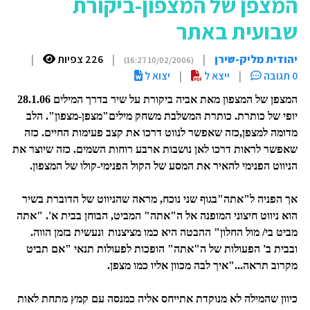
המצפן של המצפון-ביקורת
שבועית באתר
יהודית מליק-שירן
|
|
226 צפיות
|
(10/02/2006 16:27)
0 תגובה
|
ייצא ל
|
יצוא ל
המצפן של המצפון מאת אביה ביקורת על שיר בדרך המילים 28.1.06
יופי של כותרת. כותרת המשלבת משחק מילים"מצפן-מצפון". הלב
מדומה למצפן,כזה שאפשר לנווט דרכו את קצב פעימות החיים. כזה
שאפשר לראות דרכו לאן נושבות ארבע רוחות השמים. כזה שיוצר את
הניווט הפנימי להאיר את המסע של הקול הפנימי-קולו של המצפון.
אך הפניה ל"אתה"בגוף שני נוכח, מראה שהניווט של הדוברת בשיר
הוא ניווט חיצוני המופנה אל ה"אתה" המביט, הבוחן בבית א'. "אתה
מביט בי/ מול החלון" ההבטה היא כמו מציצנות
ונעשית בזמן הווה.
ובבית ב' הפעולות של ה"אתה" הופכות לפעולות תנאי "אם תביט
מקרוב תראה..."איך לבה מכוון אליו כמו מצפן.
כיוון שהמילה לא מנוקדת אתייחס אליה כמנסה עם קמץ מתחת לאות