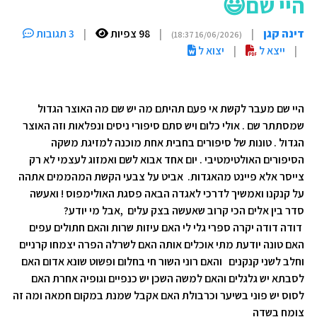
היי שם😃
דינה קגן
|
|
98 צפיות
|
3 תגובות
(16/06/2026 18:37)
|
ייצא ל
|
יצוא ל
היי שם מעבר לקשת אי פעם תהיתם מה יש שם מה האוצר הגדול
שמסתתר שם . אולי כלום ויש סתם סיפורי ניסים ונפלאות וזה האוצר
הגדול . טונות של סיפורים בחבית אחת מוכנה למזיגת משקה
הסיפורים האולטימטיבי . יום אחד אבוא לשם ואמזוג לעצמי לא רק
צייסר אלא פיינט מהאגדות. אביט על צבעי הקשת המהממים אתהה
על קנקנו ואמשיך לדרכי לאגדה הבאה פסגת האולימפוס ! ואעשה
סדר בין אלים הכי קרוב שאעשה בצק עלים ,אבל מי יודע?
דודה דודה יקרה ספרי גלי לי האם עיזות שרות והאם חתולים עפים
האם טונה יודעת מתי אוכלים אותה האם לשרלה הפרה יצמחו קרניים
וחלב לשני קנקנים והאם רוני השור חי בחלום ופשוט שונא אדום האם
לסבתא יש גלגלים והאם למשה השכן יש כנפיים וגופיה אחרת האם
לסוס יש פוני בשיער וכרבולת האם אקבל שמנת במקום חמאה ומה זה
צומח בשדה