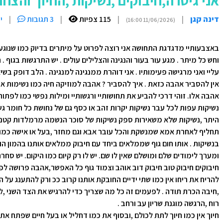
אני גיטרה,חיבוקים ,נשיקות ,החיוך והצחו
דינה קגן
|
|
115 צפיות
|
3 תגובות
|
י
(11/06/2026 16:00)
באצבעותיי מדגדגת התחושה אני רוצה לפרוט על מיתרים בדיוק כמו שנוגעים
וחש כל מיתר . מגע עור בעור והנגינה והצלילים עולים . יש התרגשות בגוף .
עליי ואני מרגישה פעימותיו . אני דוהרת ממנגינה למנגינה . הלב דופק בשיא
אין להסביר אהבה כזאת . איך להסביר ? אהבה למוזיקה חיה כמו נשימות אוו
אהבה אלו. זוהי דרכי להביע את תחושותיי ורגשותיי ומילות נפשי כמו לפת
נשיקות עפות לכל עבר נשיקות יקרות זהב או כסף גם של נחושת כל חומר ג
היתר ,נשיקות שלא משאירות ספק נשיקות של סוכר הנשמה מרמלדות קטנות 
תחליף לאחרת אמא שמנשקת והכל עובר אבא וגם מחזר ,בעל או אישה כמו כ
בנשיקות . אותו חום גוף שממלאים ביחד עם חיבוק ממלאים אותנו בהמון הור
ומערך לימודים שלם ומושלם שאין לו שם. יש לו רק קיום כמו היקום. יש סחר
חיבוקים חיבוק טוב חיבוק דוב אוהב וצמוד גוף כל האפשר,אהבה פרושה לפ
להריח את ריחו אין כמו שתי ידיים החובקת אותנו קרוב ככ ורק להתענג על ה
,חיבה הכרת תודה . לפעמים זה כל מה שצריך כדי להרגיש את הצד השני ,
רוח ,הרגשה מוגנת שריון עב ורחב .
חיוך אין כמו חיוך לתת לכולם ,ובסוף את כמו דחליל או בעל חיים שפתח א