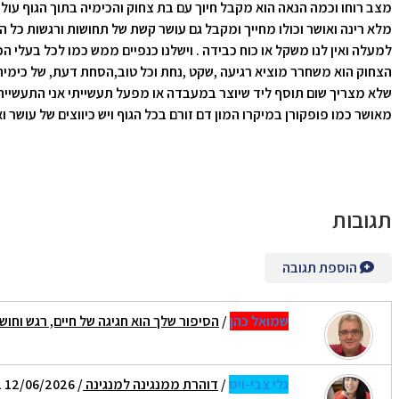
מצב רוחו וכמה הנאה הוא מקבל חיוך עם בת צחוק והכימיה בתוך הגוף עול
מלא רינה ואושר וכולו מחייך ומקבל גם עושר קשת של תחושות ורגשות כל הח
למעלה ואין לנו משקל או כוח כבידה . וישלנו כנפיים ממש כמו לכל בעלי הכ
הצחוק הוא משחרר מוציא רגיעה ,שקט ,נחת וכל טוב,הסחת דעת, של כימיה 
שלא מצריך שום תוסף ליד שיוצר במעבדה או מפעל תעשייתי אני התעשייה
מאושר כמו פופקורן במיקרו המון דם זורם בכל הגוף ויש כיווצים של עושר וא
תגובות
הוספת תגובה
שמואל כהן
/
הסיפור שלך הוא חגיגה של חיים, רגש וחו
גלי צבי-ויס
/
דוהרת ממנגינה למנגינה
/ 12/06/2026 10:51