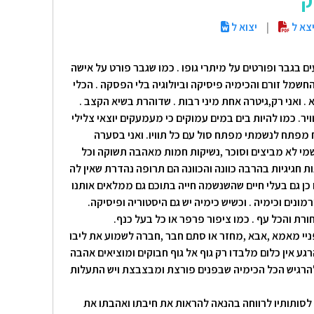
ק
יצא ל
|
יצוא ל
 בגבר ופורטים על מיתרי גופו . כמו שגבר פורט על אישה
 החשמל זורם והכימיה פיסיקה וביולוגיה בלי הפסקה . הכלי
 . ואני רק,גיטרה אחת מיני רבות . שדוהרת בשיא הקצב .
יר. כמו להיות בים במים עמוקים כי מעמעקים יוצאי צלילי
וח מפתח לנשמתי מפתח סול עם כל תוויו. ואני בסערה
שמי לא מביצים וסוכר ,נשיקות חמות מאהבה תשוקה וכל
חגיגיות בהרבה כוונה והכוונה הם תרופה נהדרת שאין לה
ן גם בעלי חיים שהשנשמה חייה בתוכם גם ממלאים אותנו
מונים וכימיה . וכשיש כימיה יש גם היסטוריה ופיסיקה.
חורת והכל עף . כמו ציפור פרפר או כל בעל כנף.
ניי מאמא ,אבא ,מחזר או סתם חבר ,חברה לשמוע את ליבו
רגע אין כלום מלבדו רק גוף אל גוף חבוקים ומוציאים אהבה
להרגיש הכל הכימיה שבפנים פורצת ומבצבצת ויש התעלות
ת לסותותיו לרווחה בהנאה להראות את חיבתו ואהבתו את