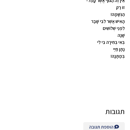
אֵין זֶה הַגּוּף אֲשֶׁר קָמֵל-
זוֹ רַק
הַנְּשָׁמָה!
הָאִישׁ אֲשֶׁר לִבִּי שָׁבַר
לִפְנֵי שְׁלוֹשִׁים
שָׁנָה
בְּאִי בְּחִירָה בִּי לִי
נָתָן חַיַּי
בְּמַתָּנָה!
תגובות
הוספת תגובה