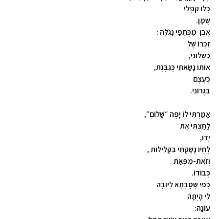
כֻּלּוֹ קִפְלֵי
שֻׁמָּן.
אֶבֶן מִכְּתֵפַי נׇגֹלׇּה :
זִכְרוֹ שֶׁל
כִּשְׁלוֹנִי,
אוֹתוֹ נָשָׂאתִי כְּגִבֶּנֶת,
כְעֶצֶם
בִּגְרוֹנִי.
אָמַרְתִּי לוֹ יָפֶה ״שָׁלוֹם״,
לָחַצְתִּי אֶת
יָדוֹ,
לֶחְיוֹ נָשַׁקְתִּי בִּקְלִילוּת ,
וְזֹאת-מִפְּאַת
כְּבוֹדוֹ.
כְּפִי שֶׁסָּבְתָא לְיוּבָּה
לִי הָיְתָה
עוֹנָה: