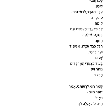
כְּמוֹ זְהָב-
שָׁעוֹן.
עֲדַיִן מְהֻדָּר,לְבוּשׁ טִיפּ-
טוֹפּ, וְרָם
קוֹמָה
אַךְ בִּצְעָדָיו הָאִטִּיִּים וְגַם
בְּמַבָּטוֹ שׁוֹלֶטֶת
הַזִּקְנָה.
הַכֹּל כָּבֵד אֶצְלוֹ: מִנִּיעַ יָד
וְעַד בִּרְכַּת
שָׁלוֹם
בְּעוֹד בִּצְעָדַי הַמְּרַקְּדִים
נוֹתַר זִיק
הַחֲלוֹם.
שָׂמַח הוּא לִרְאוֹתֵנִי, אָמַר
"יָפָה הַיּוֹם-
כְּאָז!'
הַיּוֹם פֹּה אֲגַלֶּה לְךָ