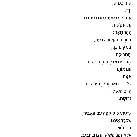
סוֹד כָּמוּס,
וְרָז.
עוֹדֶנִּי מִצְטַעֵר מֵאָז נִפְרַדְנוּ
עַל טִפְּשׁוּת
הַהַחְמָצָה:
בָּחַרְתִּי בְּקַלַּת הַדַּעַת,
בִּמְקוֹם בָּךְ,
הַחֲרוּצָה
מְרוֹרִים אָכַלְתִּי בְּחַיֵּי-הַיַּחַד
עִם אוֹתָהּ
אִשָּׁה
כָּל יוֹם כּוֹאֵב אֲנִי בְּחִירָה בָּהּ -
הַיּוֹם הִיא לִי
גְּרוּשָׁה.״
שָׁתִיתִי כּוֹס קָפֶה עִם הָאַבִּיר,
שֶׁכְּבָר אֵינֶנּוּ
דּוֹן-ז'ֹוּאָן,
אֶלָּא זָקֵן, קָשִׁישׁ, עָצוּב,חָבִיב,