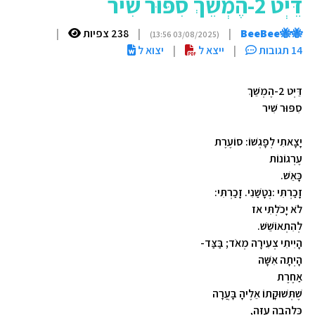
דֵּיְט 2-הֶמְשֵׁךְ סִפּוּר שִׁיר
🐝🐝BeeBee
|
|
238 צפיות
|
(03/08/2025 13:56)
14 תגובות
|
ייצא ל
|
יצוא ל
דֵּיְט 2-הֶמְשֵׁךְ
סִפּוּר שִׁיר
יָצָאתִי לְפָגְשׁוֹ: סוֹעֶרֶת
עֶרְגוֹנוֹת
כָּאֵשׁ.
זָכַרְתִּי :נְטָשַׁנִי. זָכַרְתִּי:
לֹא יָכֹלְתִּי אז
לְהִתְאוֹשֵׁשׁ.
הָיִיתִי צְעִירָה מְאֹד; בַּצַּד-
הָיְתָה אִשָּׁה
אַחֶרֶת
שֶׁתְּשׁוּקָתוֹ אֵלֶיהָ בָּעֲרָה
כְּלֶהָבָה עַזָּה,