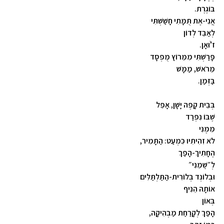
בּוֹגֶרֶת.
אֲנִי-אֶת תֻּמָּתִי חָשַׁשְׁתִּי
לְאַבֵּד לְדוֹן
ז'ֹוּאָן.
פָּרַשְׁתִּי מִמֵּרוֹץ מֻפְסָד
מֵרֹאשׁ, מַמָּשׁ
בַּזְּמַן.
בְּבֵית קָפֶה יָּשָׁן, אָפֵל
שֶׁבּוֹ נִפְרַד
מִמֶּנִּי
לֹא זִהִיתִיו כִּמְעַט: הַתָּמִיר,
הֶחָתִיךְ-הָפַךְ
לְ״שׇׁמֵנִי״
וּבְלוֹנְד בְּלוֹרִית-הַתַּלְתַּלִּים
אוֹתָהּ הֵנִיף
בְּאוֹן
הָפַךְ לְקָרַחַת מַבְהִיקָה,