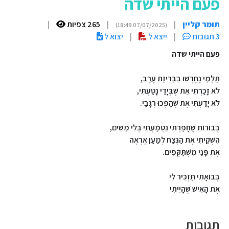
פעם הייתי שדה
תומר קליין
|
|
265 צפיות
|
(07/07/2025 18:49)
3 תגובות
|
ייצא ל
|
יצוא ל
פעם הייתי שדה
תַלְמַי נֶחֱרְשׁוּ בִּבְרִיזַת עֶרֶב
,
לֹא זָכַרְתִּי אֵת שֶׁבְּיָדַי נָטַעְתִּי
,
לֹא יָדַעְתִּי אֶת שֶׁהָפְכוּ רְגָבַי
.
בְּבוֹרוֹת שֶׁחָפַרְתִּי נִטְמַעְתִּי בְּלִי מֵשִׁים
,
הִשְׁקֵיתִי אֶת הַנֶּצַח לְמַעַן אֶרְאֶה
אֶת פָּנַי מִשְׁתַּקְּפִים
.
בְּבוֹאָתִי תַּזְכִּיר לִי
אֶת הָאִישׁ שֶׁהָיִיתִי
תגובות