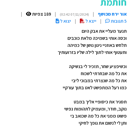
חותמת
אור ירח מכושף
|
|
189 צפיות
|
(07/11/2024 02:42)
5 תגובות
|
ייצא ל
|
יצוא ל
תנער מעליי את אבק היום
וכסה אותי בשמיכה מלאת כוכבים
תלחש באוזניי ניגון נושן של כמיהה
ותעטוף אותי לתוך לילה שליו בזרועותיך
וכשיפציע שחר, תזכיר לי בנשיקה
את כל מה שבחרתי לשכוח
את כל מה שנצרתי במבוכי ליבי
כמו רעל המתפשט לאט בתוך עורקיי
תסגיר את כיסופיי אליך במבט
נוקב, חודר, ומעמיק לתהומות נפשי
פשוט ממני את כל מה שכואב בי
ותן לי לנשום את גופך לחיקי