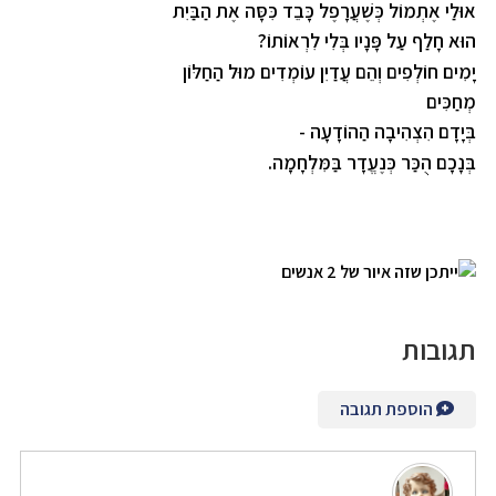
אוּלַי אֶתְמוֹל כְּשֶׁעֲרָפֶל כָּבֵד כִּסָּה אֶת הַבַּיִת
הוּא חָלַף עַל פָּנָיו בְּלִי לִרְאוֹתוֹ
?
יָמִים חוֹלְפִים וְהֵם עֲדַיִן עוֹמְדִים מוּל הַחַלּוֹן
מְחַכִּים
בְּיָדָם הִצְהִיבָה הַהוֹדָעָה
-
בְּנָכָם הֻכַּר כְּנֶעֱדָר בַּמִּלְחָמָה
.
תגובות
הוספת תגובה