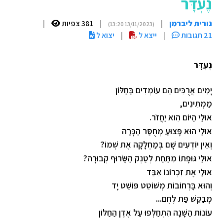
נֶעְדָּר
נורית ליברמן
|
|
381 צפיות
|
(13/11/2023 13:20)
21 תגובות
|
ייצא ל
|
יצוא ל
נֶעְדָּר
יָמִים אֲרֻכִּים הֵם עוֹמְדִים בַּחַלּוֹן
מַמְתִּינִים
,
אוּלַי הַיּוֹם הִוא יַחֲזֹר
.
אוּלַי הוּא פָּצוּעַ מְחֻסַּר הַכָּרָה
וְאֵין יוֹדְעִים שָׁם בְּמַחְלָקָה אֶת שְׁמוֹ
?
אוּלַי גּוּפָתוֹ מִתַּחַת לְטַנְק הַשָּׂרוּף קְבוּרָה
?
אוּלַי אֶת זִכְרוֹנוֹ אִבֵּד
וְהוּא בָּרְחוֹבוֹת מְשׁוֹטֵט פּוֹשֵׁט יָד
מְבַקֵּשׁ פַּת לֶחֶם
...
עוֹנוֹת הַשָּׁנָה הִתְחַלְּפוּ עַל אֶדֶן הַחַלּוֹן