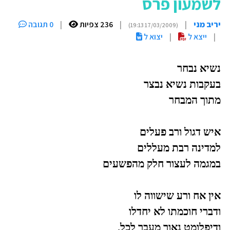
לשמעון פרס
יריב מני
|
|
236 צפיות
|
0 תגובה
(17/03/2009 19:13)
|
ייצא ל
|
יצוא ל
נשיא נבחר
בעקבות נשיא נבצר
מתוך המבחר
איש דגול ורב פעלים
למדינה רבת מעללים
במגמה לעצור חלק מהפשעים
אין אח ורע שישווה לו
ודברי חוכמתו לא יחדלו
ודיפלומט נאור מעבר לכל.