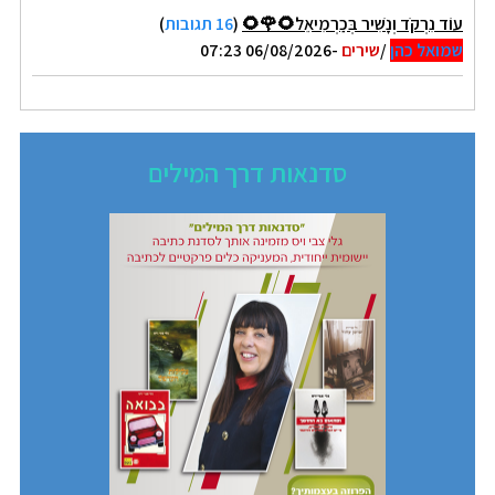
עוֹד נִרְקֹד וְנָשִׁיר בְּכַרְמִיאֵל🌻🌹🌻
(
16 תגובות
)
שמואל כהן
/
שירים
-06/08/2026 07:23
סדנאות דרך המילים