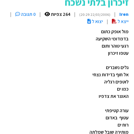
זיכרון בלתי נשכח
Iren
|
|
264 צפיות
|
0 תגובה
|
(22/03/2006 20:29)
ייצא ל
|
יצוא ל
מול אופק כתום
בדמדומי השקיעה
רגעי טוהר ותום
עטפו זיכרון
גלים נשברים
אל חוף בדידות נצחי
לוטפים רגליה
כמו ים
האוצר את צדפיו
עורה קטיפתי
עטוף באדום
רוח ים
מותירה שובל שמלתה