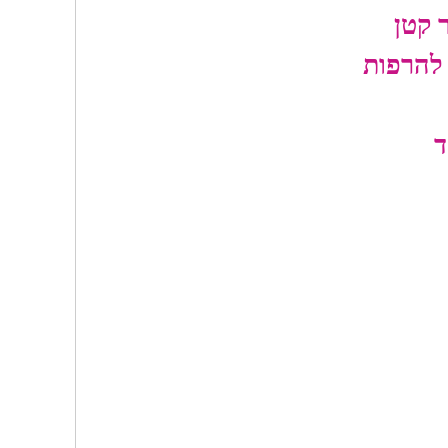
 קטן
 להרפות
ד