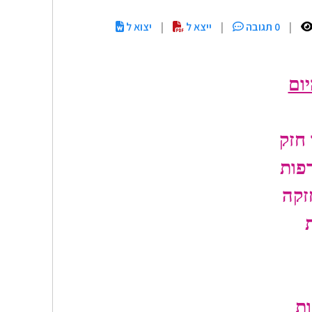
|
0 תגובה
|
ייצא ל
|
יצוא ל
יום
 חזק
פות
זקה
ת