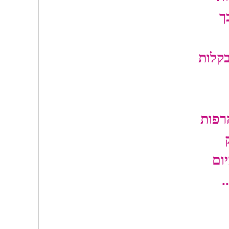
ך
קלות
רפות
יום
.