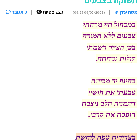
תשוקה בצבעים
משה עדן ©
|
|
223 צפיות
|
0 תגובה
|
(06/05/2007 06:25)
במכחול חיי מרחתי
צבעים ללא תמורה
בכן הציור רשמתי
קולות גניחתה.
בהינף יד מכוונת
צבעתי את
חושיי
דוגמנית הלב ניצבת
הופכת את קרבי.
בצדודית גופה לוחשת