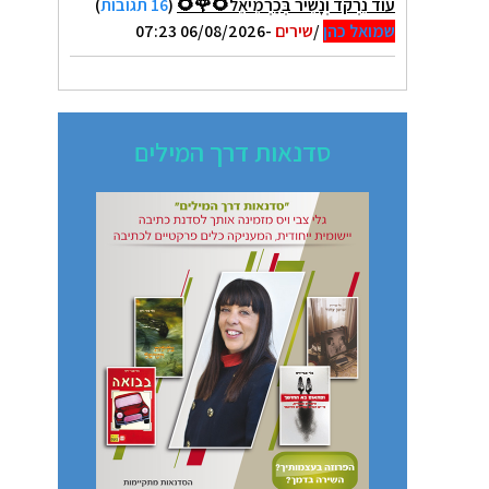
עוֹד נִרְקֹד וְנָשִׁיר בְּכַרְמִיאֵל🌻🌹🌻
(
16 תגובות
)
שמואל כהן
/
שירים
-06/08/2026 07:23
סדנאות דרך המילים