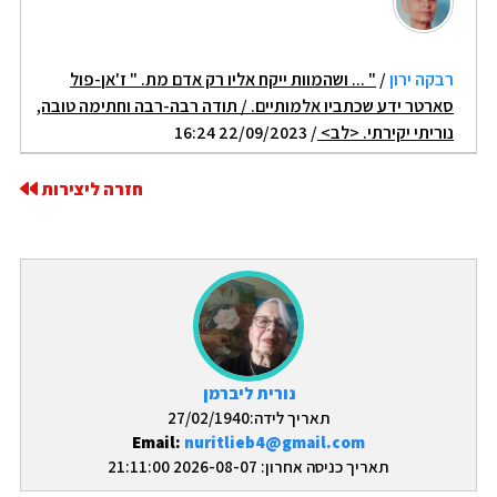
רבקה ירון
/
" ... ושהמוות ייקח אליו רק אדם מת. " ז'אן-פול
סארטר ידע שכתביו אלמותיים. / תודה רבה-רבה וחתימה טובה,
נוריתי יקירתי. <לב>
/ 22/09/2023 16:24
חזרה ליצירות
נורית ליברמן
תאריך לידה:27/02/1940
Email:
nuritlieb4@gmail.com
תאריך כניסה אחרון: 2026-08-07 21:11:00