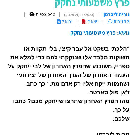
פרץ משמעותי נחקק
נורית ליברמן
|
|
542 צפיות
|
(21/09/2023 21:29)
3 תגובות
|
ייצא ל
|
יצוא ל
נושא: פרץ משמעותי נחקק
"הלכתי בשקט אל עבר קיצי, בלי תקוות או
תשוקות מלבד אלו שנזקקתי להם כדי למלא את
ספריי, משוכנע שהפרץ האחרון של לבי ייחקק על
העמוד האחרון של הערך האחרון של יצירותיי
ושהמוות ייקח אליו רק אדם מת." כך כתב
ז'אן-פול סארטר.
מהו הפרץ האחרון שתרצו שייחקק מכם? כתבו
על כך.
שלכם,
נורית ליברמן