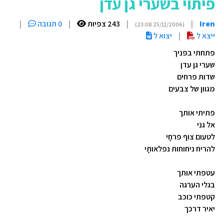
פיתוי בשערי גן עדן
Iren
|
|
243 צפיות
|
0 תגובה
|
(25/11/2006 23:08)
ייצא ל
|
יצוא ל
פתחתי בפניך
שערי גן עדן
שדות פרחים
מגוון של צבעים
פתיתי אותך
אל גני
לטעום צוף פרחָי
להריח ניחוחות נפלאותָי
עטפתי אותך
בגלי הערגה
קטפתי כוכב
יאיר דרכך