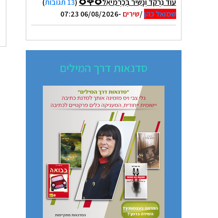
עוֹד נִרְקֹד וְנָשִׁיר בְּכַרְמִיאֵל🌻🌹🌻
(
13 תגובות
)
שמואל כהן
/
שירים
-06/08/2026 07:23
סדנאות דרך המילים